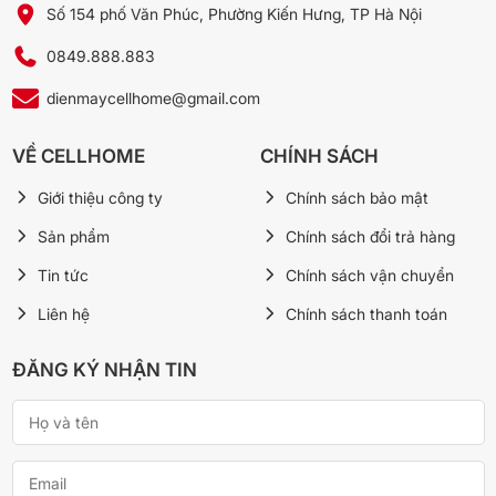
khi vận hành, không rò rỉ môi chất làm lạnh khi sử dụng.
Số 154 phố Văn Phúc, Phường Kiến Hưng, TP Hà Nội
Nhờ đó, công nghệ Inverter giúp
tiết kiệm chi phí điện,
cải tiến độ
ồn dàn nóng và dàn lạnh giúp máy hoạt động êm ái, duy trì nhiệt
0849.888.883
độ ổn định và đạt công suất tối ưu.
dienmaycellhome@gmail.com
VỀ CELLHOME
CHÍNH SÁCH
Giới thiệu công ty
Chính sách bảo mật
Sản phẩm
Chính sách đổi trả hàng
Tin tức
Chính sách vận chuyển
Liên hệ
Chính sách thanh toán
ĐĂNG KÝ NHẬN TIN
*Hình ảnh chỉ mang tính chất minh họa
Điều khiển mọi lúc mọi nơi bằng điện thoại thông
minh với ứng dụng D-Mobile
Dòng máy FTKZ của Daikin được trang bị bo mạch wifi tích hợp