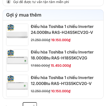
Gọi để được tư vấn tận tâm miễn phí
Gợi ý mua thêm
Điều hòa Toshiba 1 chiều Inverter
24.000Btu RAS-H24S5KCV2G-V
21.250.000₫
19.150.000₫
Điều hòa Toshiba 1 chiều Inverter
18.000Btu RAS-H18S5KCV2G
17.550.000₫
15.450.000₫
Điều hòa Toshiba 1 chiều Inverter
12.000Btu RAS-H13S5KCV2G-V
12.250.000₫
10.150.000₫
Máy