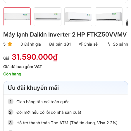
Máy lạnh Daikin Inverter 2 HP FTKZ50VVMV
5
0 Đánh giá
Đã bán
381
Chia sẻ
So sánh
31.590.000₫
Giá:
Giá đã bao gồm VAT
Còn hàng
Ưu đãi khuyến mãi
Giao hàng tận nơi toàn quốc
Đổi mới nếu có lỗi do nhà sản xuất
Hỗ trợ thanh toán Thẻ ATM (Thẻ tín dụng, Visa 2.2%)