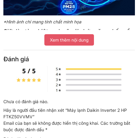
*Hình ảnh chỉ mang tính chất minh họa
Giữ dàn tản nhiệt sạch sẽ với chức năng chống ẩm
mốc kết hợp Streamer
Xem thêm nội dung
Bằng chức năng chống ẩm mốc trên máy lạnh, nước ngưng tụ tạo
ra trong quá trình làm lạnh được sử dụng để giảm bụi bẩn bên
Đánh giá
trong dàn trao đổi nhiệt.
Sau khi làm sạch bằng nước ngưng tụ, máy sẽ chạy chế độ quạt
để hong khô dàn.
Đồng thời, luồng điện Streamer phóng ra song song với quá trình
này sẽ
giảm các chất độc hại như vi-rút, nấm mốc và các chất
gây dị ứng
giúp làm sạch không khí.
Chưa có đánh giá nào.
Hãy là người đầu tiên nhận xét “Máy lạnh Daikin Inverter 2 HP
FTKZ50VVMV”
Email của bạn sẽ không được hiển thị công khai.
Các trường bắt
buộc được đánh dấu
*