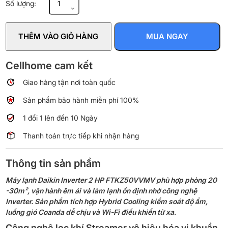
Số lượng:
lạnh
Daikin
Inverter
THÊM VÀO GIỎ HÀNG
MUA NGAY
2
HP
FTKZ50VVMV
Cellhome cam kết
số
Giao hàng tận nơi toàn quốc
lượng
Sản phẩm bảo hành miễn phí 100%
1 đổi 1 lên đến 10 Ngày
Thanh toán trực tiếp khi nhận hàng
Thông tin sản phẩm
Máy lạnh Daikin Inverter 2 HP FTKZ50VVMV phù hợp phòng 20
-30m², vận hành êm ái và làm lạnh ổn định nhờ công nghệ
Inverter. Sản phẩm tích hợp Hybrid Cooling kiểm soát độ ẩm,
luồng gió Coanda dễ chịu và Wi-Fi điều khiển từ xa.
Công nghệ lọc khí Streamer vô hiệu hóa vi khuẩn,