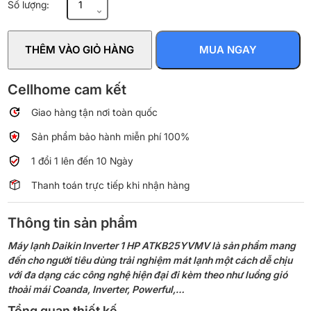
Số lượng:
lạnh
Daikin
Inverter
THÊM VÀO GIỎ HÀNG
MUA NGAY
1
HP
ATKB25YVMV
Cellhome cam kết
số
Giao hàng tận nơi toàn quốc
lượng
Sản phẩm bảo hành miễn phí 100%
1 đổi 1 lên đến 10 Ngày
Thanh toán trực tiếp khi nhận hàng
Thông tin sản phẩm
Máy lạnh Daikin Inverter 1 HP ATKB25YVMV là sản phẩm mang
đến cho người tiêu dùng trải nghiệm mát lạnh một cách dễ chịu
với đa dạng các công nghệ hiện đại đi kèm theo như luồng gió
thoải mái Coanda, Inverter, Powerful,…
Tổng quan thiết kế