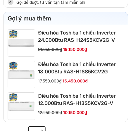
Gọi để được tư vấn tận tâm miễn phí
Gợi ý mua thêm
Điều hòa Toshiba 1 chiều Inverter
24.000Btu RAS-H24S5KCV2G-V
21.250.000₫
19.150.000₫
Điều hòa Toshiba 1 chiều Inverter
18.000Btu RAS-H18S5KCV2G
17.550.000₫
15.450.000₫
Điều hòa Toshiba 1 chiều Inverter
12.000Btu RAS-H13S5KCV2G-V
12.250.000₫
10.150.000₫
Máy