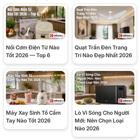
Công nghệ tiết kiệm điện
– Máy lạnh Daikin ứng dụng
công nghệ Inverter
nên trong quá
trình hoạt động máy lạnh sẽ đảm bảo tối ưu điện năng hiệu quả,
hoạt động êm ái và tăng tuổi thọ máy.
Nồi Cơm Điện Tử Nào
Quạt Trần Đèn Trang
Tốt 2026 — Top 6
Trí Nào Đẹp Nhất 2026
Máy Xay Sinh Tố Cầm
Lò Vi Sóng Cho Người
* Hình ảnh chỉ mang tính chất minh họa
Tay Nào Tốt 2026
Mới: Nên Chọn Loại
Tiện ích
Nào 2026
–
Hoạt động siêu êm Quiet
mang đến một giấc ngủ ngon tránh bị