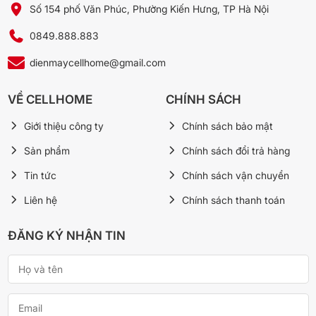
* Hình ảnh chỉ mang tính chất minh họa
Số 154 phố Văn Phúc, Phường Kiến Hưng, TP Hà Nội
Đây là sản phẩm máy lạnh được trang bị đầy đủ các tính năng làm
0849.888.883
lạnh như làm lạnh nhanh Powerful, tiết kiệm điện Inverter, đảm
bảo không khí trong lành và tích hợp đa dạng tiện ích sẽ là một
dienmaycellhome@gmail.com
lựa chọn đáng cân nhắc cho bạn trong các ngày hè nắng nóng.
VỀ CELLHOME
CHÍNH SÁCH
🛒 Xem thêm Máy lạnh tại Cellhome:
Máy lạnh Casper Inverter 1 HP QC-09IU36A
Giới thiệu công ty
Chính sách bảo mật
Máy lạnh Casper Inverter 1 HP GC-09IB36
Sản phẩm
Chính sách đổi trả hàng
Máy lạnh LG Inverter 1.5 HP IPC12M1
Máy lạnh LG Inverter 1.5 HP IDC12M1
Tin tức
Chính sách vận chuyển
→ Xem tất cả Máy lạnh chính hãng tại Cellhome
Liên hệ
Chính sách thanh toán
ĐĂNG KÝ NHẬN TIN