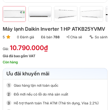
Máy lạnh Daikin Inverter 1 HP ATKB25YVMV
5
0 Đánh giá
Đã bán
788
Chia sẻ
So sánh
10.790.000₫
Giá:
Giá đã bao gồm VAT
Còn hàng
Ưu đãi khuyến mãi
Giao hàng tận nơi toàn quốc
Đổi mới nếu có lỗi do nhà sản xuất
Hỗ trợ thanh toán Thẻ ATM (Thẻ tín dụng, Visa 2.2%)