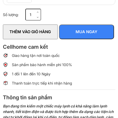
Máy
Số lượng:
lạnh
Casper
Inverter
THÊM VÀO GIỎ HÀNG
MUA NGAY
2
HP
GC-
Cellhome cam kết
18IS33
Giao hàng tận nơi toàn quốc
số
lượng
Sản phẩm bảo hành miễn phí 100%
1 đổi 1 lên đến 10 Ngày
Thanh toán trực tiếp khi nhận hàng
Thông tin sản phẩm
Bạn đang tìm kiếm một chiếc máy lạnh có khả năng làm lạnh
nhanh, tiết kiệm điện và được tích hợp thêm đa dạng các tiện ích
như tự khởi động lại khi có điện, tự động làm sạch dàn lạnh, cảm