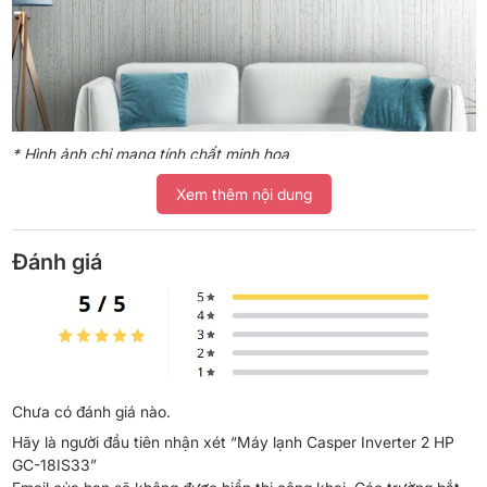
* Hình ảnh chỉ mang tính chất minh họa
Công nghệ làm lạnh
Xem thêm nội dung
Máy lạnh Casper này được trang bị
chế độ Turbo
, khi được kích
hoạt máy lạnh sẽ hoạt động với công suất lớn nhằm nhanh chóng
Đánh giá
đưa căn phòng đạt được nhiệt độ cài đặt, nhờ đó mang đến không
gian dễ chịu, thoải mái trong thời gian ngắn cho người sử dụng.
Xem thêm: Tổng hợp chứng nhận công nghệ trên máy lạnh từ các
hãng
Chưa có đánh giá nào.
Hãy là người đầu tiên nhận xét “Máy lạnh Casper Inverter 2 HP
GC-18IS33”