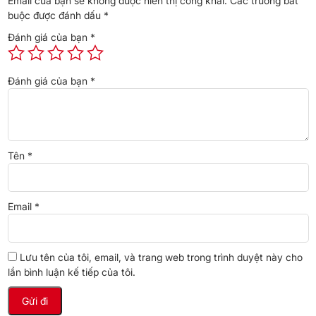
Email của bạn sẽ không được hiển thị công khai.
Các trường bắt
buộc được đánh dấu
*
Đánh giá của bạn
*
Đánh giá của bạn
*
* Hình ảnh chỉ mang tính chất minh họa
Cơ chế thổi gió
Điều khiển lên xuống tự động, trái phải tùy chỉnh tay
giúp hơi gió
Tên
*
được thổi lan tỏa khắp phòng tạo được không gian thoải mái nhất.
Email
*
Lưu tên của tôi, email, và trang web trong trình duyệt này cho
lần bình luận kế tiếp của tôi.