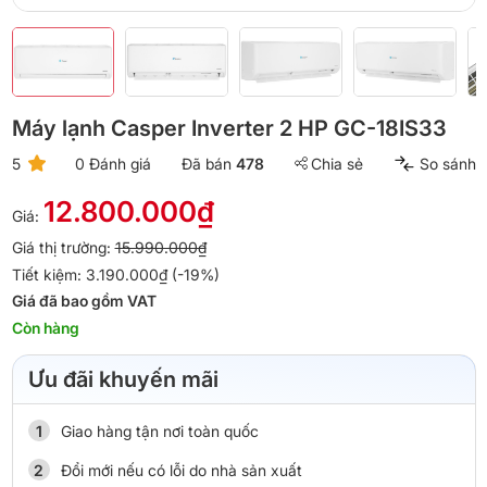
Máy lạnh Casper Inverter 2 HP GC-18IS33
5
0 Đánh giá
Đã bán
478
Chia sẻ
So sánh
12.800.000₫
Giá:
Giá thị trường:
15.990.000₫
Tiết kiệm: 3.190.000₫ (-19%)
Giá đã bao gồm VAT
Còn hàng
Ưu đãi khuyến mãi
Giao hàng tận nơi toàn quốc
Đổi mới nếu có lỗi do nhà sản xuất