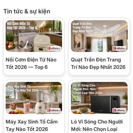
Tin tức & sự kiện
* Hình ảnh chỉ mang tính chất minh họa
Công nghệ tiết kiệm điện
Máy lạnh một chiều này của Casper sẽ tối ưu tiền điện hằng
tháng nhà bạn nhờ có
công nghệ I-Save
sẽ điều chỉnh nhiệt độ cài
đặt theo đường xoắn (thay vì đường thẳng như máy lạnh thông
thường), nhờ đó máy nén không cần phải hoạt động quá nhiều
Nồi Cơm Điện Tử Nào
Quạt Trần Đèn Trang
giúp tiết kiệm điện năng hơn trong quá trình sử dụng.
Tốt 2026 — Top 6
Trí Nào Đẹp Nhất 2026
Khả năng lọc không khí
Chức năng IClean
được trang bị trên máy lạnh sẽ tự động hong
khô dàn lạnh sau mỗi lần hoạt động nhờ đó hạn chế được tình
trạng đọng nước, giúp ức chế sự phát triển của vi khuẩn và nâng
cao tuổi thọ máy.
Máy Xay Sinh Tố Cầm
Lò Vi Sóng Cho Người
Tay Nào Tốt 2026
Mới: Nên Chọn Loại