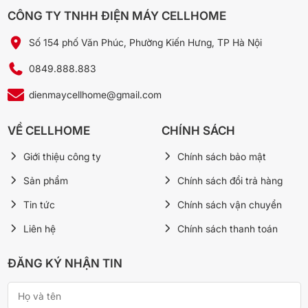
CÔNG TY TNHH ĐIỆN MÁY CELLHOME
Số 154 phố Văn Phúc, Phường Kiến Hưng, TP Hà Nội
0849.888.883
dienmaycellhome@gmail.com
VỀ CELLHOME
CHÍNH SÁCH
* Hình ảnh chỉ mang tính chất minh họa
Giới thiệu công ty
Chính sách bảo mật
Tóm lại, đây là máy lạnh này sẽ mang đến cho bạn nhiều tính
năng như làm lạnh nhanh Turbo, công nghệ I-Save, chức năng
Sản phẩm
Chính sách đổi trả hàng
IClean,… đảm bảo mang đến trải nghiệm không gian mát lạnh, dễ
chịu và tiết kiệm điện hiệu quả.
Tin tức
Chính sách vận chuyển
Liên hệ
Chính sách thanh toán
🛒 Xem thêm Máy lạnh tại Cellhome:
Máy lạnh Casper Inverter 1 HP QC-09IU36A
ĐĂNG KÝ NHẬN TIN
Máy lạnh Casper Inverter 1 HP GC-09IB36
Máy lạnh LG Inverter 1.5 HP IPC12M1
Máy lạnh LG Inverter 1.5 HP IDC12M1