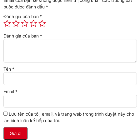
Email của bạn sẽ không được hiển thị công khai.
Các trường bắt
buộc được đánh dấu
*
Đánh giá của bạn
*
Đánh giá của bạn
*
*Hình ảnh chỉ mang tính chất minh họa
Cơ chế thổi gió
– Chiếc điều khiển của máy lạnh 2.5 HP này có thể
điều khiển lên
xuống tự động, trái phải tùy chỉnh tay
. Gió sẽ được luân phiên thổi
Tên
*
qua các vị trí này, nhanh chóng lấp đầy không gian phòng và tạo
cảm giác mát lạnh.
Email
*
Lưu tên của tôi, email, và trang web trong trình duyệt này cho
lần bình luận kế tiếp của tôi.