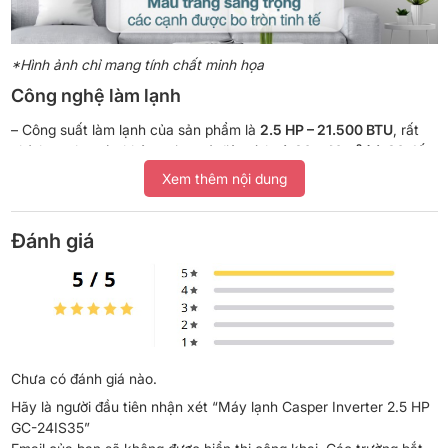
*Hình ảnh chỉ mang tính chất minh họa
Công nghệ làm lạnh
– Công suất làm lạnh của sản phẩm là
2.5 HP – 21.500 BTU
, rất
phù hợp cho các không gian có diện tích
từ 30 – 40m² (từ 80 đến
120m³)
.
Xem thêm nội dung
– Tính năng làm lạnh nhanh
Turbo
của máy sẽ đẩy công suất lên
cao và nhanh chóng làm mát không gian theo mức nhiệt độ mà
Đánh giá
bạn cài đặt trước.
*Thời gian làm lạnh thực tế sẽ phụ thuộc vào nhiệt độ của môi
trường xung quanh.
Chưa có đánh giá nào.
Hãy là người đầu tiên nhận xét “Máy lạnh Casper Inverter 2.5 HP
GC-24IS35”