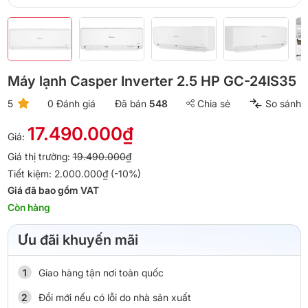
Máy lạnh Casper Inverter 2.5 HP GC-24IS35
5
0 Đánh giá
Đã bán
548
Chia sẻ
So sánh
17.490.000₫
Giá:
Giá thị trường:
19.490.000₫
Tiết kiệm: 2.000.000₫ (-10%)
Giá đã bao gồm VAT
Còn hàng
Ưu đãi khuyến mãi
Giao hàng tận nơi toàn quốc
Đổi mới nếu có lỗi do nhà sản xuất