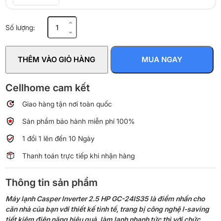
Máy
Số lượng:
lạnh
Casper
Inverter
THÊM VÀO GIỎ HÀNG
MUA NGAY
2.5
HP
GC-
Cellhome cam kết
24IS35
Giao hàng tận nơi toàn quốc
số
lượng
Sản phẩm bảo hành miễn phí 100%
1 đổi 1 lên đến 10 Ngày
Thanh toán trực tiếp khi nhận hàng
Thông tin sản phẩm
Máy lạnh Casper Inverter 2.5 HP GC-24IS35 là điểm nhấn cho
căn nhà của bạn với thiết kế tinh tế, trang bị công nghệ I-saving
tiết kiệm điện năng hiệu quả, làm lạnh nhanh tức thì với chức