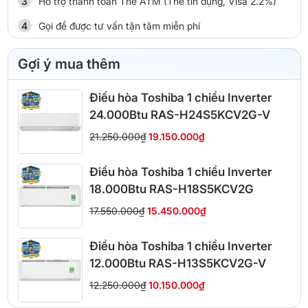
Hỗ trợ thanh toán Thẻ ATM (Thẻ tín dụng, Visa 2.2%)
Gọi để được tư vấn tận tâm miễn phí
Gợi ý mua thêm
Điều hòa Toshiba 1 chiều Inverter
24.000Btu RAS-H24S5KCV2G-V
21.250.000₫
19.150.000₫
Điều hòa Toshiba 1 chiều Inverter
18.000Btu RAS-H18S5KCV2G
17.550.000₫
15.450.000₫
Điều hòa Toshiba 1 chiều Inverter
12.000Btu RAS-H13S5KCV2G-V
12.250.000₫
10.150.000₫