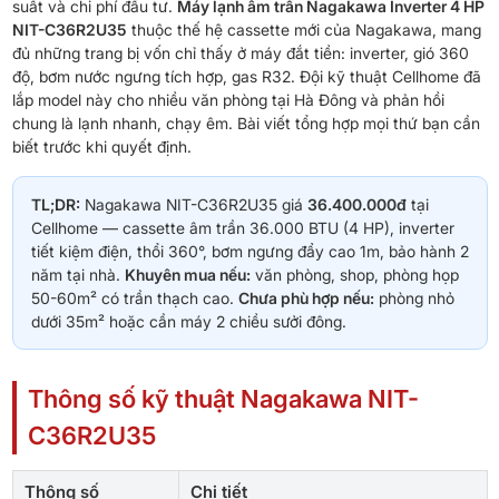
suất và chi phí đầu tư.
Máy lạnh âm trần Nagakawa Inverter 4 HP
NIT-C36R2U35
thuộc thế hệ cassette mới của Nagakawa, mang
đủ những trang bị vốn chỉ thấy ở máy đắt tiền: inverter, gió 360
độ, bơm nước ngưng tích hợp, gas R32. Đội kỹ thuật Cellhome đã
lắp model này cho nhiều văn phòng tại Hà Đông và phản hồi
chung là lạnh nhanh, chạy êm. Bài viết tổng hợp mọi thứ bạn cần
biết trước khi quyết định.
TL;DR:
Nagakawa NIT-C36R2U35 giá
36.400.000đ
tại
Cellhome — cassette âm trần 36.000 BTU (4 HP), inverter
tiết kiệm điện, thổi 360°, bơm ngưng đẩy cao 1m, bảo hành 2
năm tại nhà.
Khuyên mua nếu:
văn phòng, shop, phòng họp
50-60m² có trần thạch cao.
Chưa phù hợp nếu:
phòng nhỏ
dưới 35m² hoặc cần máy 2 chiều sưởi đông.
Thông số kỹ thuật Nagakawa NIT-
C36R2U35
Thông số
Chi tiết