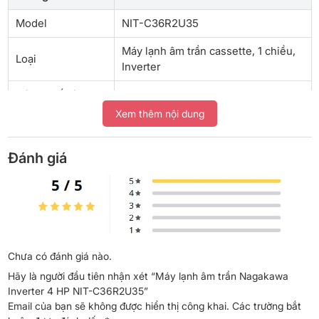
Model
NIT-C36R2U35
Máy lạnh âm trần cassette, 1 chiều,
Loại
Inverter
Công suất làm
36.000 BTU (~4 HP)
lạnh
Xem thêm nội dung
Gas lạnh
R32
Đánh giá
360 độ, cánh đảo tự động mở rộng,
Hướng thổi
tăng ~20% lưu lượng gió
Bơm nước ngưng
Tích hợp, đẩy cao tối đa 1.000mm
Quạt dàn lạnh
Cánh 750mm, cửa gió 3D giảm ồn
Chưa có đánh giá nào.
Ống đồng 100%, lá nhôm xử lý
Dàn tản nhiệt
Hãy là người đầu tiên nhận xét “Máy lạnh âm trần Nagakawa
chống ăn mòn
Inverter 4 HP NIT-C36R2U35”
Email của bạn sẽ không được hiển thị công khai.
Các trường bắt
Diện tích khuyến
50-60 m²