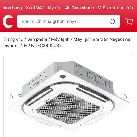
nh hãng - Xuất VAT
đầy đủ
Giao nhanh - Miễn phí
cho đơn 300
Trang chủ
/
Sản phẩm
/
Máy lạnh
/ Máy lạnh âm trần Nagakawa
Inverter 4 HP NIT-C36R2U35