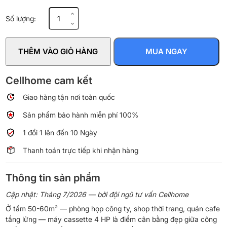
Máy
Số lượng:
lạnh
âm
trần
THÊM VÀO GIỎ HÀNG
MUA NGAY
Nagakawa
Inverter
4
Cellhome cam kết
HP
Giao hàng tận nơi toàn quốc
NIT-
C36R2U35
Sản phẩm bảo hành miễn phí 100%
số
lượng
1 đổi 1 lên đến 10 Ngày
Thanh toán trực tiếp khi nhận hàng
Thông tin sản phẩm
Cập nhật: Tháng 7/2026 — bởi đội ngũ tư vấn Cellhome
Ở tầm 50-60m² — phòng họp công ty, shop thời trang, quán cafe
tầng lửng — máy cassette 4 HP là điểm cân bằng đẹp giữa công