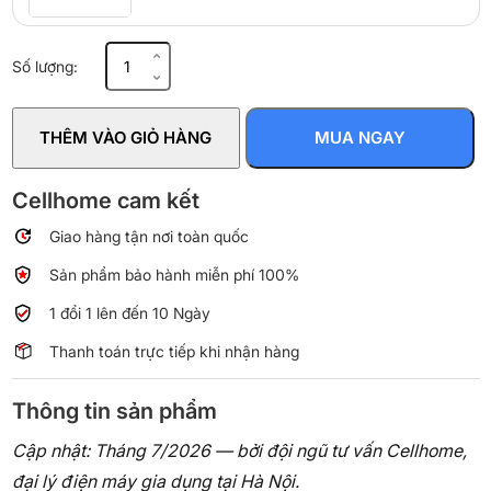
Máy
Số lượng:
lạnh
âm
trần
THÊM VÀO GIỎ HÀNG
MUA NGAY
LG
Inverter
3
Cellhome cam kết
HP
Giao hàng tận nơi toàn quốc
ZTNQ30GNLE0
số
Sản phẩm bảo hành miễn phí 100%
lượng
1 đổi 1 lên đến 10 Ngày
Thanh toán trực tiếp khi nhận hàng
Thông tin sản phẩm
Cập nhật: Tháng 7/2026 — bởi đội ngũ tư vấn Cellhome,
đại lý điện máy gia dụng tại Hà Nội.