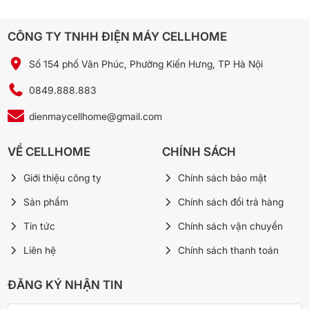
✔ Ưu điểm
CÔNG TY TNHH ĐIỆN MÁY CELLHOME
Giá dễ tiếp cận hơn trong dòng máy âm trần LG
Công suất 3HP linh hoạt cho phòng dưới 50m²
Số 154 phố Văn Phúc, Phường Kiến Hưng, TP Hà Nội
Gas R32, Inverter tiết kiệm điện
0849.888.883
Đang giảm giá so với niêm yết tại Cellhome
dienmaycellhome@gmail.com
VỀ CELLHOME
CHÍNH SÁCH
✘ Nhược điểm (nói thật)
Giới thiệu công ty
Chính sách bảo mật
Cần thi công âm trần chuyên nghiệp, chi phí lắp
đặt tính riêng
Sản phẩm
Chính sách đổi trả hàng
Công suất tiêu thụ điện, nguồn điện và xuất xứ cụ
Tin tức
Chính sách vận chuyển
thể chưa được công bố thống nhất
Liên hệ
Chính sách thanh toán
Không phù hợp phòng lớn hơn 50m², nên chọn
ĐĂNG KÝ NHẬN TIN
công suất cao hơn để đảm bảo hiệu quả làm lạnh