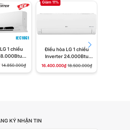
Giảm 11%
Giảm 19%
Điều hòa
LG 1 chiều
Điều hòa LG 1 chiều
Inverte
 18.000Btu
Inverter 24.000Btu
ID
18G1
IEC24G1
8.950.000
₫
14.850.000₫
16.400.000₫
18.500.000₫
NG KÝ NHẬN TIN