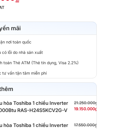
AT
yến mãi
tận nơi toàn quốc
 có lỗi do nhà sản xuất
nh toán Thẻ ATM (Thẻ tín dụng, Visa 2.2%)
c tư vấn tận tâm miễn phí
 thêm
u hòa Toshiba 1 chiều Inverter
21.250.000₫
19.150.000₫
.000Btu RAS-H24S5KCV2G-V
u hòa Toshiba 1 chiều Inverter
17.550.000₫