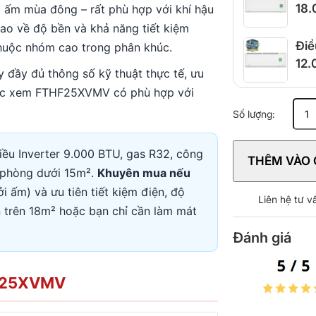
18
 ấm mùa đông – rất phù hợp với khí hậu
ao về độ bền và khả năng tiết kiệm
Điề
 thuộc nhóm cao trong phân khúc.
12
y đầy đủ thông số kỹ thuật thực tế, ưu
hắc xem FTHF25XVMV có phù hợp với
Máy
Số lượng:
lạnh
2
chiều
iều Inverter 9.000 BTU, gas R32, công
THÊM VÀO 
Daikin
p phòng dưới 15m².
Khuyên mua nếu
Inverter
 ấm) và ưu tiên tiết kiệm điện, độ
1
Liên hệ tư 
HP
 trên 18m² hoặc bạn chỉ cần làm mát
FTHF25
Đánh giá
số
lượng
HF25XVMV