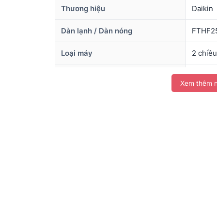
Thương hiệu
Daikin
Dàn lạnh / Dàn nóng
FTHF2
Loại máy
2 chiều
Công suất làm lạnh
9.200 B
Xem thêm n
Công suất sưởi
9.400 B
Công suất tiêu thụ (làm lạnh)
0,77 k
Hiệu suất CSPF
6,5
Môi chất lạnh
Gas R3
Diện tích phù hợp
Phòng 
Xuất xứ
Chính 