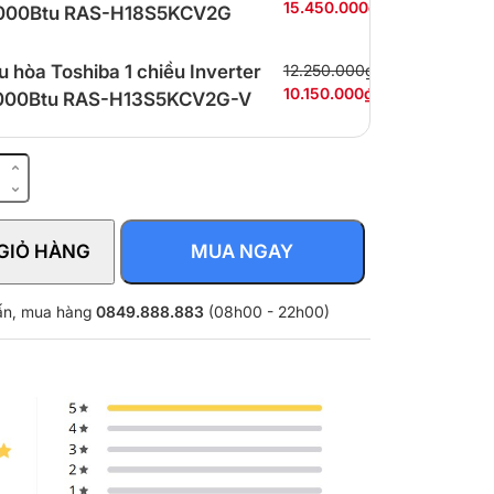
15.450.000₫
.000Btu RAS-H18S5KCV2G
u hòa Toshiba 1 chiều Inverter
12.250.000₫
10.150.000₫
.000Btu RAS-H13S5KCV2G-V
GIỎ HÀNG
MUA NGAY
vấn, mua hàng
0849.888.883
(08h00 - 22h00)
XVMV