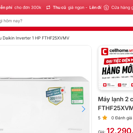
í
cho đơn 300k
Thu cũ
giá ngon -
Lên đời
tiết kiệm
Cửa hàng 
Sản 
ều Daikin Inverter 1 HP FTHF25XVMV
Máy lạnh 2 c
FTHF25XV
5
0 Đánh giá
12.290
Giá: