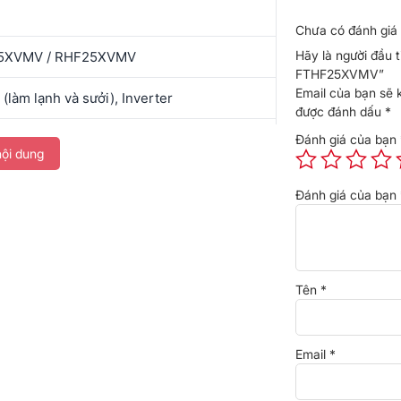
Chưa có đánh giá 
Hãy là người đầu t
5XVMV / RHF25XVMV
FTHF25XVMV”
Email của bạn sẽ 
 (làm lạnh và sưởi), Inverter
được đánh dấu
*
TU/h (dải 3.400 – 11.600), khoảng 1 HP
Đánh giá của bạn
ội dung
TU/h (dải 3.400 – 11.600)
Đánh giá của bạn
W
Tên
*
2
dưới 15 m²
Email
*
hãng Daikin