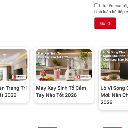
Lưu tên của tôi
hãng toàn quốc
bình luận kế tiếp c
F25XVMV
XVMV có cả chế độ sưởi ấm với công
bạn có thể dùng chính chiếc điều hòa
 lợi thế lớn giúp tối ưu chi phí đầu tư và
, phòng làm việc.
èn Trang Trí
Máy Xay Sinh Tố Cầm
Lò Vi Sóng 
 bật
ất 2026
Tay Nào Tốt 2026
Mới: Nên C
2026
) đạt 6,5 là mức cao trong phân khúc
 năng làm lạnh trên mỗi đơn vị điện tiêu
ng kể khi bạn sử dụng máy nhiều giờ mỗi