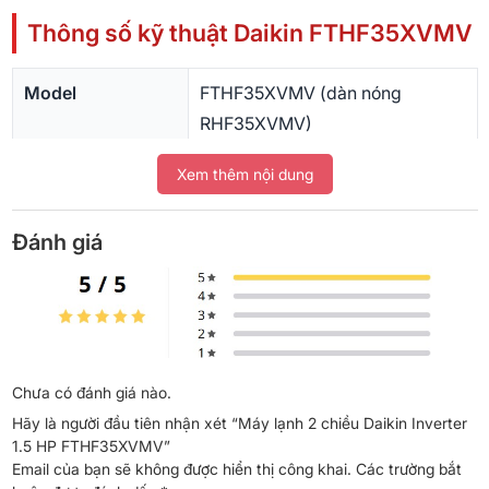
Thông số kỹ thuật Daikin FTHF35XVMV
Model
FTHF35XVMV (dàn nóng
RHF35XVMV)
Loại máy
Treo tường, 2 chiều (lạnh + sưởi),
Xem thêm nội dung
Inverter
Đánh giá
Công suất làm
11.900 BTU (dải 4.100 – 13.000
lạnh
BTU)
Công suất sưởi
11.900 BTU (dải 4.100 – 13.000
ấm
BTU)
Chưa có đánh giá nào.
Điện tiêu thụ
980 W / 980 W
Hãy là người đầu tiên nhận xét “Máy lạnh 2 chiều Daikin Inverter
(lạnh/sưởi)
1.5 HP FTHF35XVMV”
Email của bạn sẽ không được hiển thị công khai.
Các trường bắt