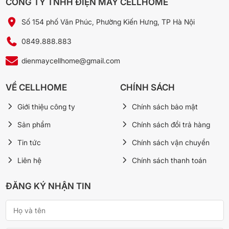
CÔNG TY TNHH ĐIỆN MÁY CELLHOME
5. Gas R32 + chế độ vận hành êm
Số 154 phố Văn Phúc, Phường Kiến Hưng, TP Hà Nội
Gas R32 cho hiệu suất trao đổi nhiệt cao và giảm tác động
0849.888.883
môi trường so với R410A đời trước. Dàn lạnh 9 kg gọn nhẹ,
dienmaycellhome@gmail.com
vận hành ban đêm rất êm — phù hợp lắp phòng ngủ.
VỀ CELLHOME
CHÍNH SÁCH
Ưu điểm và nhược điểm thực tế
Giới thiệu công ty
Chính sách bảo mật
Sản phẩm
Chính sách đổi trả hàng
✔ Ưu điểm
Tin tức
Chính sách vận chuyển
Sưởi ấm mùa đông hiệu quả — đáng tiền nhất với
Liên hệ
Chính sách thanh toán
khí hậu miền Bắc.
Inverter dải rộng, giữ nhiệt ổn định, chạy êm ban
ĐĂNG KÝ NHẬN TIN
đêm.
Mắt thần tránh thổi gió thẳng người + tự tiết kiệm
khi phòng vắng.