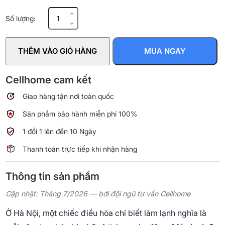
Máy
Số lượng:
lạnh
2
chiều
THÊM VÀO GIỎ HÀNG
MUA NGAY
Daikin
Inverter
1.5
Cellhome cam kết
HP
Giao hàng tận nơi toàn quốc
FTHF35XVMV
số
Sản phẩm bảo hành miễn phí 100%
lượng
1 đổi 1 lên đến 10 Ngày
Thanh toán trực tiếp khi nhận hàng
Thông tin sản phẩm
Cập nhật: Tháng 7/2026 — bởi đội ngũ tư vấn Cellhome
Ở Hà Nội, một chiếc điều hòa chỉ biết làm lạnh nghĩa là