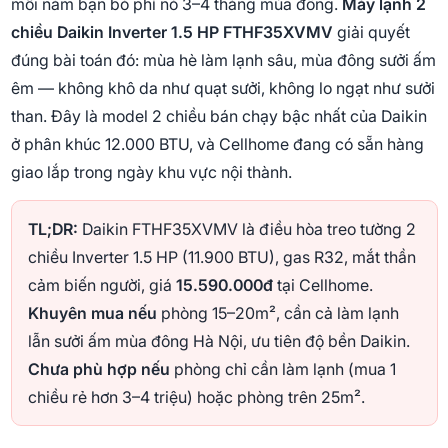
mỗi năm bạn bỏ phí nó 3–4 tháng mùa đông.
Máy lạnh 2
chiều Daikin Inverter 1.5 HP FTHF35XVMV
giải quyết
đúng bài toán đó: mùa hè làm lạnh sâu, mùa đông sưởi ấm
êm — không khô da như quạt sưởi, không lo ngạt như sưởi
than. Đây là model 2 chiều bán chạy bậc nhất của Daikin
ở phân khúc 12.000 BTU, và Cellhome đang có sẵn hàng
giao lắp trong ngày khu vực nội thành.
TL;DR:
Daikin FTHF35XVMV là điều hòa treo tường 2
chiều Inverter 1.5 HP (11.900 BTU), gas R32, mắt thần
cảm biến người, giá
15.590.000đ
tại Cellhome.
Khuyên mua nếu
phòng 15–20m², cần cả làm lạnh
lẫn sưởi ấm mùa đông Hà Nội, ưu tiên độ bền Daikin.
Chưa phù hợp nếu
phòng chỉ cần làm lạnh (mua 1
chiều rẻ hơn 3–4 triệu) hoặc phòng trên 25m².