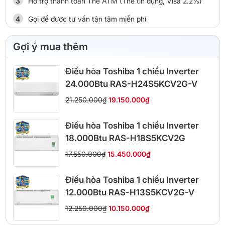
Hỗ trợ thanh toán Thẻ ATM (Thẻ tín dụng, Visa 2.2%)
Gọi để được tư vấn tận tâm miễn phí
Gợi ý mua thêm
Điều hòa Toshiba 1 chiều Inverter
24.000Btu RAS-H24S5KCV2G-V
21.250.000₫
19.150.000₫
Điều hòa Toshiba 1 chiều Inverter
18.000Btu RAS-H18S5KCV2G
17.550.000₫
15.450.000₫
Điều hòa Toshiba 1 chiều Inverter
12.000Btu RAS-H13S5KCV2G-V
12.250.000₫
10.150.000₫