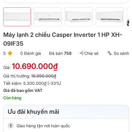
Máy lạnh 2 chiều Casper Inverter 1 HP XH-
09IF35
5
0 Đánh giá
Đã bán
758
Chia sẻ
So sánh
10.690.000₫
Giá:
Giá thị trường:
15.990.000₫
Tiết kiệm: 5.300.000₫ (-33%)
Giá đã bao gồm VAT
Còn hàng
Ưu đãi khuyến mãi
Giao hàng tận nơi toàn quốc