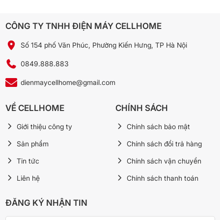
CÔNG TY TNHH ĐIỆN MÁY CELLHOME
*Hình ảnh chỉ mang tính chất minh họa
Số 154 phố Văn Phúc, Phường Kiến Hưng, TP Hà Nội
Khả năng lọc không khí – sức khoẻ
0849.888.883
Máy lạnh có trang bị tấm lọc HEPA lọc bụi PM 2.5, các bụi bẩn có
kích thước rất nhỏ, lông thú,… có trong không khí, giúp không
dienmaycellhome@gmail.com
gian trong phòng luôn trong lành, dễ chịu.
VỀ CELLHOME
CHÍNH SÁCH
Giới thiệu công ty
Chính sách bảo mật
Sản phẩm
Chính sách đổi trả hàng
Tin tức
Chính sách vận chuyển
Liên hệ
Chính sách thanh toán
ĐĂNG KÝ NHẬN TIN