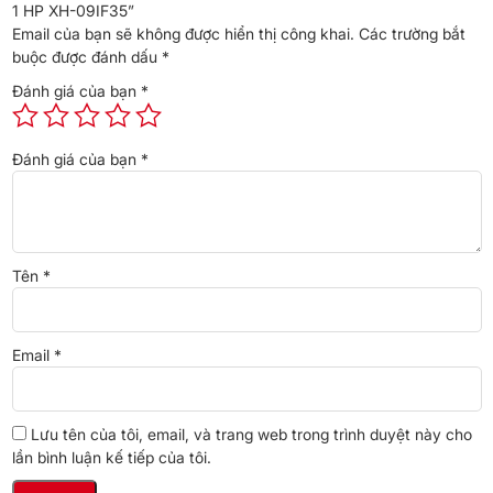
1 HP XH-09IF35”
Email của bạn sẽ không được hiển thị công khai.
Các trường bắt
buộc được đánh dấu
*
Đánh giá của bạn
*
*Hình ảnh chỉ mang tính chất minh họa
Đánh giá của bạn
*
Công nghệ làm lạnh
– Công suất làm lạnh
1 HP
phù hợp với căn phòng có diện tích
dưới
15m² (từ 30 đến 45m³)
và đi kèm công suất sưởi ấm
là
10.200 BTU.
Tên
*
– Công nghệ Turbo giúp máy nén hoạt động với
công suất tối
đa
và sẽ đạt nhiệt độ cài đặt nhanh
,
cho bạn cảm giác mát lạnh
tức thì.
Email
*
Lưu tên của tôi, email, và trang web trong trình duyệt này cho
lần bình luận kế tiếp của tôi.