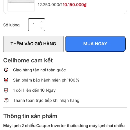
12.250.000₫
10.150.000₫
Máy
Số lượng:
lạnh
2
chiều
THÊM VÀO GIỎ HÀNG
MUA NGAY
Casper
Inverter
1
Cellhome cam kết
HP
Giao hàng tận nơi toàn quốc
XH-
09IF35
Sản phẩm bảo hành miễn phí 100%
số
lượng
1 đổi 1 lên đến 10 Ngày
Thanh toán trực tiếp khi nhận hàng
Thông tin sản phẩm
Máy lạnh 2 chiều Casper Inverter thuộc dòng máy lạnh hai chiều