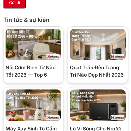
Tin tức & sự kiện
*Hình ảnh chỉ mang tính chất minh họa
Cơ chế thổi gió
Công nghệ cấp khí tươi Fresh Air
hoạt động bằng cách đưa trực
Nồi Cơm Điện Tử Nào
Quạt Trần Đèn Trang
tiếp không khí từ bên ngoài vào trong phòng, giúp không gian luôn
được làm mới và mang đến cho người dùng giấc ngủ thư thái.
Tốt 2026 — Top 6
Trí Nào Đẹp Nhất 2026
Máy Xay Sinh Tố Cầm
Lò Vi Sóng Cho Người