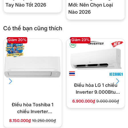
Tay Nào Tốt 2026
Mới: Nên Chọn Loại
Nào 2026
*Hình ảnh chỉ mang tính chất minh họa
Có thể bạn cũng thích
Công nghệ tiết kiệm điện
Giảm 20%
Giảm 23%
– Nhờ được trang bị công nghệ Inverter, máy nén của máy lạnh
Casper này sẽ hoạt động vượt trội, cho khả năng tiết kiệm điện,
hoạt động êm ái hơn.
Xem thêm: Tổng hợp chứng nhận công nghệ trên máy lạnh từ các
hãng
Điều hòa LG 1 chiều
Inverter 9.000Btu
IEC09G1
6.900.000₫
9.000.000₫
Điều hòa Toshiba 1
chiều Inverter
9.000Btu RAS-
8.150.000₫
10.250.000₫
H10S5KCV2G-V