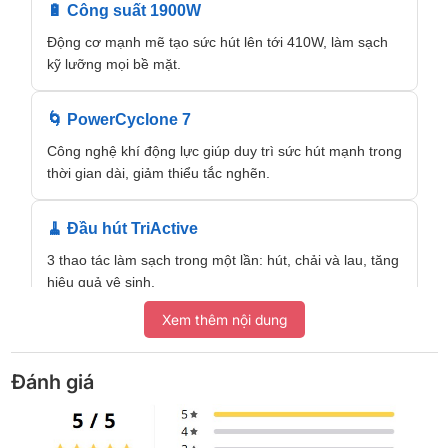
🔋 Công suất 1900W
Động cơ mạnh mẽ tạo sức hút lên tới 410W, làm sạch
kỹ lưỡng mọi bề mặt.
🌀 PowerCyclone 7
Công nghệ khí động lực giúp duy trì sức hút mạnh trong
thời gian dài, giảm thiểu tắc nghẽn.
🧹 Đầu hút TriActive
3 thao tác làm sạch trong một lần: hút, chải và lau, tăng
hiệu quả vệ sinh.
Xem thêm nội dung
💨 Bộ lọc Allergy H13
Chặn >99,9% các hạt bụi nhỏ, đảm bảo không khí sạch
Đánh giá
khi hút.
🖐️ Thiết kế gọn nhẹ