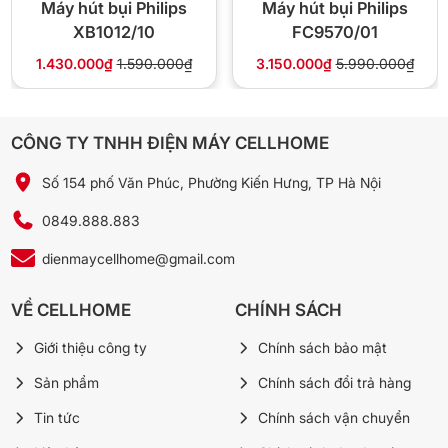
Máy hút bụi Philips
Máy hút bụi Philips
XB1012/10
FC9570/01
Điều khiển công
Có (điều chỉnh sức hút)
suất
1.430.000₫
1.590.000₫
3.150.000₫
5.990.000₫
Nhỏ gọn, tay xách phía trước
Thiết kế
và phía trên
CÔNG TY TNHH ĐIỆN MÁY CELLHOME
Ngăn chứa bụi
Đổ bụi một tay, hợp vệ sinh
Số 154 phố Văn Phúc, Phường Kiến Hưng, TP Hà Nội
Chính hãng Philips (theo tiêu
Bảo hành
0849.888.883
chuẩn nhà sản xuất)
dienmaycellhome@gmail.com
Xuất xứ
Chính hãng Philips
VỀ CELLHOME
CHÍNH SÁCH
✅ Nên mua nếu:
Giới thiệu công ty
Chính sách bảo mật
Bạn cần máy hút bụi có túi, dễ vệ sinh và đổ bụi.
Sản phẩm
Chính sách đổi trả hàng
Gia đình có người bị dị ứng, cần bộ lọc HEPA hiệu
Tin tức
Chính sách vận chuyển
quả.
Bạn muốn máy hút bụi mạnh mẽ với công suất