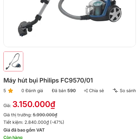
Máy hút bụi Philips FC9570/01
5
0 Đánh giá
Đã bán
590
Chia sẻ
So sánh
3.150.000₫
Giá:
Giá thị trường:
5.990.000₫
Tiết kiệm: 2.840.000₫ (-47%)
Giá đã bao gồm VAT
Còn hàng