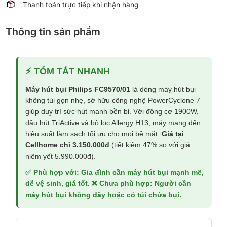
Thanh toán trực tiếp khi nhận hàng
Thông tin sản phẩm
⚡ TÓM TẮT NHANH
Máy hút bụi Philips FC9570/01
là dòng máy hút bụi
không túi gọn nhẹ, sở hữu công nghệ PowerCyclone 7
giúp duy trì sức hút mạnh bền bỉ. Với động cơ 1900W,
đầu hút TriActive và bộ lọc Allergy H13, máy mang đến
hiệu suất làm sạch tối ưu cho mọi bề mặt.
Giá tại
Cellhome chỉ 3.150.000đ
(tiết kiệm 47% so với giá
niêm yết 5.990.000đ).
✅ Phù hợp với: Gia đình cần máy hút bụi mạnh mẽ,
dễ vệ sinh, giá tốt. ❌ Chưa phù hợp: Người cần
máy hút bụi không dây hoặc có túi chứa bụi.