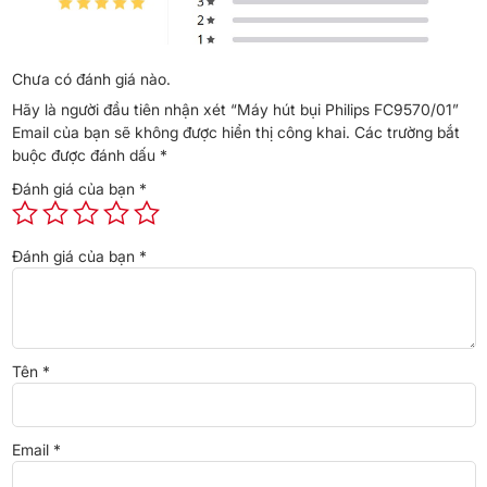
Tay xách phía trước và phía trên, dễ cầm xách và cất
giữ.
Chưa có đánh giá nào.
Hãy là người đầu tiên nhận xét “Máy hút bụi Philips FC9570/01”
🗑️ Đổ bụi một tay
Email của bạn sẽ không được hiển thị công khai.
Các trường bắt
Ngăn chứa bụi thiết kế thông minh, đổ sạch dễ dàng,
buộc được đánh dấu
*
hợp vệ sinh, giảm bụi bay.
Đánh giá của bạn
*
1. Công nghệ PowerCyclone 7 – Sức hút
Đánh giá của bạn
*
bền bỉ
Philips FC9570/01 được trang bị công nghệ PowerCyclone 7
với thiết kế khí động lực học, giúp tăng tốc luồng khí trong
Tên
*
khoang hình trụ. Các lưỡi dao độc đáo ở đường ra loại bỏ
bụi hiệu quả, duy trì sức hút mạnh mẽ trong suốt quá trình
sử dụng mà không bị giảm hiệu suất.
Email
*
2. Đầu hút TriActive – Làm sạch toàn