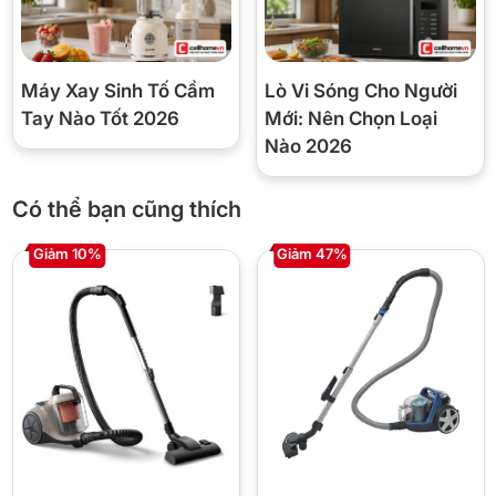
thảm dày, giúp tiết kiệm năng lượng và tối ưu hiệu quả làm
sạch.
Máy Xay Sinh Tố Cầm
Lò Vi Sóng Cho Người
📋 Thông số kỹ thuật
Tay Nào Tốt 2026
Mới: Nên Chọn Loại
Thương hiệu
Philips
Nào 2026
Model
FC9570/01
Có thể bạn cũng thích
Loại máy
Máy hút bụi không túi
Giảm 10%
Giảm 47%
Công suất động
1900 W
cơ
Sức hút tối đa
410 W
Công nghệ hút
PowerCyclone 7
Allergy H13 (chặn >99,9% hạt
Bộ lọc
bụi nhỏ)
Đầu hút
TriActive (3 thao tác làm sạch)