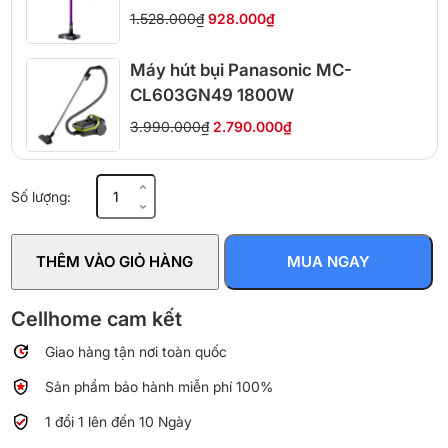
1.528.000₫
928.000₫
Máy hút bụi Panasonic MC-
CL603GN49 1800W
3.990.000₫
2.790.000₫
Máy
Số lượng:
hút
bụi
Philips
THÊM VÀO GIỎ HÀNG
MUA NGAY
FC9570/01
số
lượng
Cellhome cam kết
Giao hàng tận nơi toàn quốc
Sản phẩm bảo hành miễn phí 100%
1 đổi 1 lên đến 10 Ngày