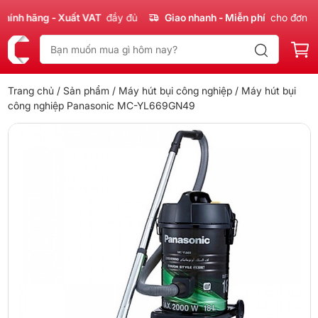
nh hãng - Xuất VAT
đầy đủ
Giao nhanh - Miễn phí
cho đơn 300
Trang chủ
/
Sản phẩm
/
Máy hút bụi công nghiệp
/ Máy hút bụi
công nghiệp Panasonic MC-YL669GN49