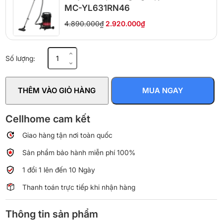
MC-YL631RN46
4.890.000₫
2.920.000₫
Máy
Số lượng:
hút
bụi
công
THÊM VÀO GIỎ HÀNG
MUA NGAY
nghiệp
Panasonic
MC-
Cellhome cam kết
YL669GN49
Giao hàng tận nơi toàn quốc
số
lượng
Sản phẩm bảo hành miễn phí 100%
1 đổi 1 lên đến 10 Ngày
Thanh toán trực tiếp khi nhận hàng
Thông tin sản phẩm