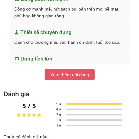
Động cơ mạnh mẽ, hút sạch bụi bẩn trên mọi bề mặt,
phù hợp không gian rộng.
🧹 Thiết kế chuyên dụng
Dành cho thương mại, vận hành ổn định, tuổi thọ cao.
🧼 Dung tích lớn
Chứa được nhiều bụi, giảm tần suất đổ rác.
Xem thêm nội dung
🔇 Vận hành êm
Đánh giá
Giảm tiếng ồn, phù hợp môi trường làm việc.
Phân tích chuyên sâu
1. Công suất và hiệu suất hút
Chưa có đánh giá nào.