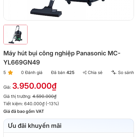
Máy hút bụi công nghiệp Panasonic MC-
YL669GN49
5
0 Đánh giá
Đã bán
425
Chia sẻ
So sánh
3.950.000₫
Giá:
Giá thị trường:
4.590.000₫
Tiết kiệm: 640.000₫ (-13%)
Giá đã bao gồm VAT
Ưu đãi khuyến mãi