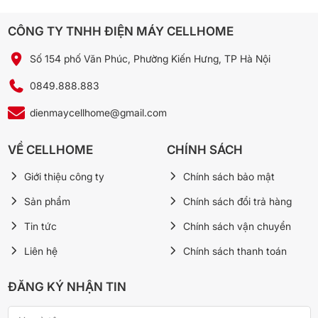
rộng.
CÔNG TY TNHH ĐIỆN MÁY CELLHOME
❌ Chưa nên mua nếu:
Bạn cần máy nhỏ gọn cho căn hộ nhỏ hoặc ít đồ
Số 154 phố Văn Phúc, Phường Kiến Hưng, TP Hà Nội
đạc.
0849.888.883
Bạn ưu tiên máy không dây hoặc có chức năng lau
nhà.
dienmaycellhome@gmail.com
VỀ CELLHOME
CHÍNH SÁCH
Câu hỏi thường gặp (FAQ)
Giới thiệu công ty
Chính sách bảo mật
1. Máy hút bụi Panasonic MC-YL669GN49 có dùng được
cho nhà ở không?
Sản phẩm
Chính sách đổi trả hàng
Có, máy phù hợp cho nhà ở rộng, nhưng thiết kế chuyên
Tin tức
Chính sách vận chuyển
dụng cho thương mại nên hơi cồng kềnh so với căn hộ nhỏ.
Liên hệ
Chính sách thanh toán
2. Máy có ồn không?
Máy vận hành êm hơn so với nhiều dòng công nghiệp khác,
ĐĂNG KÝ NHẬN TIN
phù hợp môi trường làm việc.