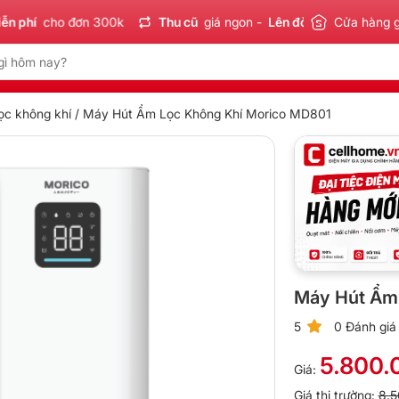
hí
cho đơn 300k
Thu cũ
giá ngon -
Lên đời
tiết kiệm
Cửa hàng 
Sản
ọc không khí
/ Máy Hút Ẩm Lọc Không Khí Morico MD801
Máy Hút Ẩm
5
0 Đánh giá
5.800.
Giá:
Giá thị trường:
8.5