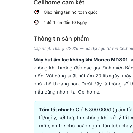
Cellhome cam kết
Giao hàng tận nơi toàn quốc
1 đổi 1 lên đến 10 Ngày
Thông tin sản phẩm
Cập nhật: Tháng 7/2026 — bởi đội ngũ tư vấn Cellho
Máy hút ẩm lọc không khí Morico MD801
là
không khí, hướng đến các gia đình miền Bắ
mốc. Với công suất hút ẩm 20 lít/ngày, má
nhỏ khô thoáng hơn. Dưới đây là thông số th
mẫu cùng nhóm tại Cellhome.
Tóm tắt nhanh:
Giá 5.800.000đ (giảm từ 
lít/ngày, kết hợp lọc không khí, xử lý tố
mốc, có trẻ nhỏ hoặc người lớn tuổi nhạ