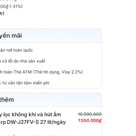
000₫ (-31%)
AT
yến mãi
tận nơi toàn quốc
 có lỗi do nhà sản xuất
nh toán Thẻ ATM (Thẻ tín dụng, Visa 2.2%)
c tư vấn tận tâm miễn phí
 thêm
 lọc không khí và hút ẩm
10.990.000₫
7.550.000₫
rp DW-J27FV-S 27 lít/ngày