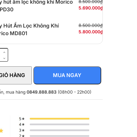
 hút ẩm lọc không khí Morico
8.500.000₫
5.690.000₫
PD30
 Hút Ẩm Lọc Không Khí
8.500.000₫
5.800.000₫
rico MD801
GIỎ HÀNG
MUA NGAY
vấn, mua hàng
0849.888.883
(08h00 - 22h00)