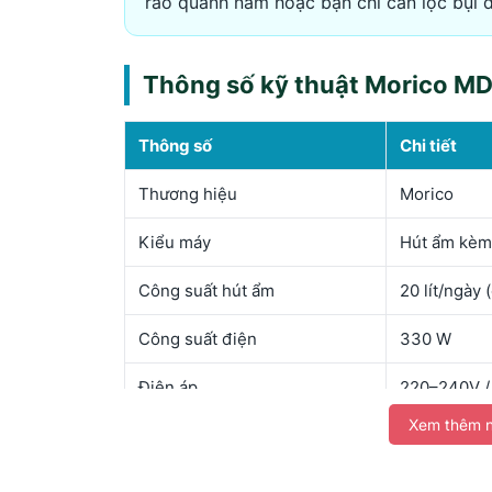
ráo quanh năm hoặc bạn chỉ cần lọc bụi 
Thông số kỹ thuật Morico M
Thông số
Chi tiết
Thương hiệu
Morico
Kiểu máy
Hút ẩm kèm 
Công suất hút ẩm
20 lít/ngày
Công suất điện
330 W
Điện áp
220–240V /
Xem thêm n
Kích thước
305 × 253 
Khối lượng
13,5 kg