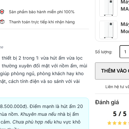
Máy
MA
Sản phẩm bảo hành miễn phí 100%
Thanh toán trực tiếp khi nhận hàng
Máy
Mo
me
Máy
Số lượng:
Hút
 thiết bị 2 trong 1: vừa hút ẩm vừa lọc
Ẩm
c thường xuyên đối mặt với nồm ẩm, mùi
Lọc
THÊM VÀO 
Không
y giúp phòng ngủ, phòng khách hay kho
Khí
ật, cách tính điện và so sánh với vài
Morico
Liên hệ tư 
MD801
số
Đánh giá
lượng
8.500.000đ). Điểm mạnh là hút ẩm 20
t mùa nồm.
Khuyên mua nếu
nhà bị ẩm
y cảm.
Chưa phù hợp nếu
khu vực khô