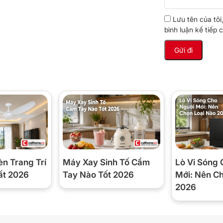
hật
Lưu tên của tôi
bình luận kế tiếp c
ều kiện 27°C, 60%RH) là mức đủ mạnh để
ùa nồm miền Bắc, khi tường đổ mồ hôi
1 giúp không gian khô ráo trở lại, hạn
ây là công năng cốt lõi khiến máy hữu
èn Trang Trí
Máy Xay Sinh Tố Cầm
Lò Vi Sóng 
ất 2026
Tay Nào Tốt 2026
Mới: Nên C
2026
úp giảm mùi ẩm mốc và cải thiện độ