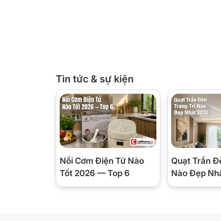
Dung tích bình nước
Đang cập n
Bảo hành
Chính hãng
4 điểm đáng chú ý
Tin tức & sự kiện
Hút ẩm 20 lít/ngày, xử lý nồm mạnh
Công suất hút ẩm 20 lít mỗi ngày (đo ở đi
kéo độ ẩm trong phòng xuống nhanh. Vào m
và quần áo lâu khô, một chiếc máy như MD80
chế nấm mốc bám tường, đồ gỗ và tủ vải. Đ
Nồi Cơm Điện Tử Nào
Quạt Trần Đ
ích trong nhiều tháng ẩm ướt.
Tốt 2026 — Top 6
Nào Đẹp Nh
Kết hợp lọc không khí 2 trong 1
Ngoài hút ẩm, MD801 còn lọc không khí, gi