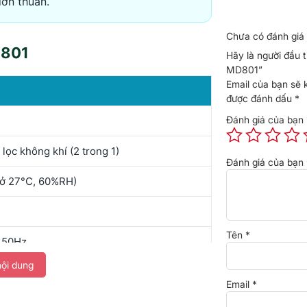
đơn thuần.
Chưa có đánh giá 
D801
Hãy là người đầu 
MD801”
Email của bạn sẽ 
được đánh dấu
*
Đánh giá của bạn
lọc không khí (2 trong 1)
Đánh giá của bạn
 (ở 27°C, 60%RH)
Tên
*
 50Hz
ội dung
× 495 mm
Email
*