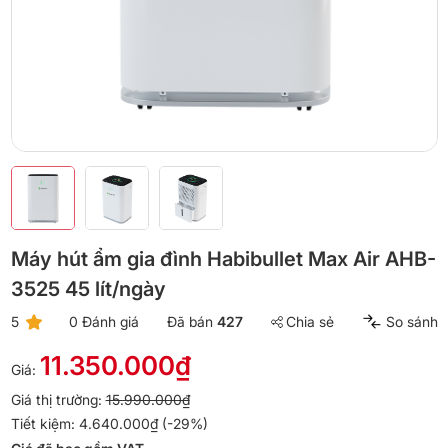
Máy hút ẩm gia đình Habibullet Max Air AHB-
3525 45 lít/ngày
5
0 Đánh giá
Đã bán
427
Chia sẻ
So sánh
11.350.000₫
Giá:
Giá thị trường:
15.990.000₫
Tiết kiệm: 4.640.000₫ (-29%)