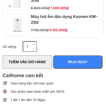
30N
8.800.000₫
7.300.000₫
Máy hút ẩm dân dụng Kosmen KM-
25N
7.700.000₫
6.150.000₫
Máy
Số lượng:
hút
ẩm
gia
THÊM VÀO GIỎ HÀNG
MUA NGAY
đình
Habibullet
Max
Cellhome cam kết
Air
Giao hàng tận nơi toàn quốc
AHB-
3525
Sản phẩm bảo hành miễn phí 100%
45
lít/ngày
1 đổi 1 lên đến 10 Ngày
số