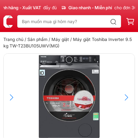
 hãng - Xuất VAT
đầy đủ
Giao nhanh - Miễn phí
cho đơn 300k
Trang chủ
/
Sản phẩm
/
Máy giặt
/ Máy giặt Toshiba Inverter 9.5
kg TW-T23BU105UWV(MG)