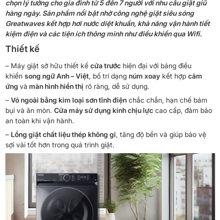
chọn lý tưởng cho gia đình từ 5 đến 7 người với nhu cầu giặt giũ
hàng ngày. Sản phẩm nổi bật nhờ công nghệ giặt siêu sóng
Greatwaves kết hợp hơi nước diệt khuẩn, khả năng vận hành tiết
kiệm điện và các tiện ích thông minh như điều khiển qua Wifi.
Thiết kế
– Máy giặt sở hữu thiết kế
cửa trước
hiện đại với bảng điều
khiển
song ngữ Anh – Việt
, bố trí dạng
núm xoay
kết hợp
cảm
ứng
và
màn hình hiển thị
rõ ràng, dễ sử dụng.
–
Vỏ ngoài bằng kim loại sơn tĩnh điện
chắc chắn, hạn chế bám
bụi và ăn mòn.
Cửa máy sử dụng kính chịu lực
cao cấp, đảm bảo
an toàn khi vận hành.
–
Lồng giặt chất liệu thép không gỉ
, tăng độ bền và giúp bảo vệ
sợi vải tốt hơn trong quá trình giặt.