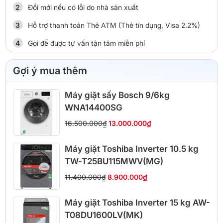
Đổi mới nếu có lỗi do nhà sản xuất
Hỗ trợ thanh toán Thẻ ATM (Thẻ tín dụng, Visa 2.2%)
Gọi để được tư vấn tận tâm miễn phí
Gợi ý mua thêm
Máy giặt sấy Bosch 9/6kg
WNA14400SG
16.500.000₫
13.000.000₫
Máy giặt Toshiba Inverter 10.5 kg
TW-T25BU115MWV(MG)
11.400.000₫
8.900.000₫
Máy giặt Toshiba Inverter 15 kg AW-
T08DU1600LV(MK)