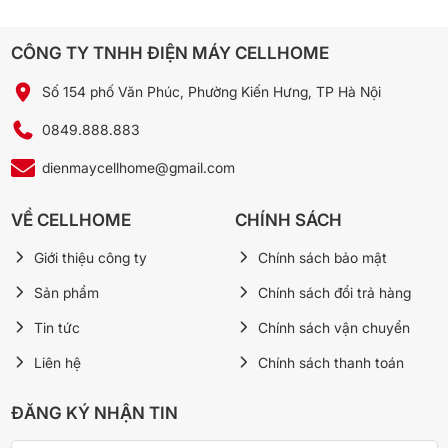
phù hợp với lịch sinh hoạt.
CÔNG TY TNHH ĐIỆN MÁY CELLHOME
Số 154 phố Văn Phúc, Phường Kiến Hưng, TP Hà Nội
0849.888.883
dienmaycellhome@gmail.com
VỀ CELLHOME
CHÍNH SÁCH
Giới thiệu công ty
Chính sách bảo mật
*Hình ảnh chỉ mang tính chất minh họa
Sản phẩm
Chính sách đổi trả hàng
Máy giặt Toshiba Inverter 9.5 kg TW-T23BU105UWV(MG) mang
Tin tức
Chính sách vận chuyển
đến giải pháp giặt sạch tối ưu, thân thiện với vải vóc và tiết kiệm
điện năng vượt trội. Với loạt công nghệ giặt hiện đại và tiện ích
Liên hệ
Chính sách thanh toán
thông minh, sản phẩm là sự lựa chọn đáng cân nhắc cho những
gia đình cần một chiếc máy giặt vừa hiệu quả, vừa dễ sử dụng.
ĐĂNG KÝ NHẬN TIN