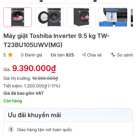
Máy giặt Toshiba Inverter 9.5 kg TW-
T23BU105UWV(MG)
5
0 Đánh giá
Đã bán
825
Chia sẻ
So sánh
9.390.000₫
Giá:
Giá thị trường:
10.590.000₫
Tiết kiệm: 1.200.000₫ (-11%)
Giá đã bao gồm VAT
Còn hàng
Ưu đãi khuyến mãi
Giao hàng tận nơi toàn quốc