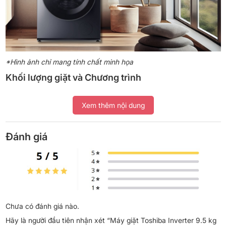
*Hình ảnh chỉ mang tính chất minh họa
Khối lượng giặt và Chương trình
– Với khối lượng giặt 9.5 kg, máy phù hợp cho gia đình có từ 5 đến
Xem thêm nội dung
7 thành viên hoặc nhu cầu giặt nhiều quần áo, khăn trải giường
trong một lần.
– Máy giặt Toshiba trang bị các chương trình đa dạng như: đồ
Đánh giá
cotton, đồ len, đồ hỗn hợp, giặt tiết kiệm,… đồng thời hỗ trợ ghi
nhớ chương trình yêu thích giúp tiết kiệm thao tác khi sử dụng
hàng ngày.
Chưa có đánh giá nào.
Hãy là người đầu tiên nhận xét “Máy giặt Toshiba Inverter 9.5 kg