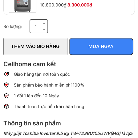
10.800.000₫
8.300.000₫
Máy
Số lượng:
giặt
Toshiba
Inverter
THÊM VÀO GIỎ HÀNG
MUA NGAY
9.5
kg
TW-
Cellhome cam kết
T23BU105UWV(MG)
Giao hàng tận nơi toàn quốc
số
lượng
Sản phẩm bảo hành miễn phí 100%
1 đổi 1 lên đến 10 Ngày
Thanh toán trực tiếp khi nhận hàng
Thông tin sản phẩm
Máy giặt Toshiba Inverter 9.5 kg TW-T23BU105UWV(MG) là lựa