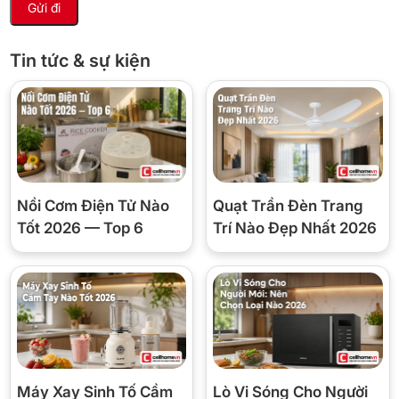
Tin tức & sự kiện
Nồi Cơm Điện Tử Nào
Quạt Trần Đèn Trang
*Hình ảnh chỉ mang tính chất minh họa
Tốt 2026 — Top 6
Trí Nào Đẹp Nhất 2026
Công nghệ tiết kiệm điện
– Máy được trang bị
Origin Inverter
, công nghệ biến tần hiện đại
giúp máy vận hành êm ái, giảm rung ồn, tiết kiệm điện hiệu quả
và kéo dài tuổi thọ động cơ, phù hợp với nhu cầu sử dụng thường
xuyên.
Máy Xay Sinh Tố Cầm
Lò Vi Sóng Cho Người