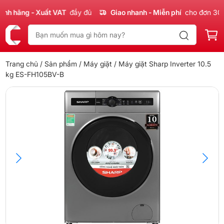
 hãng - Xuất VAT
đầy đủ
Giao nhanh - Miễn phí
cho đơn 300k
Trang chủ
/
Sản phẩm
/
Máy giặt
/ Máy giặt Sharp Inverter 10.5
kg ES-FH105BV-B