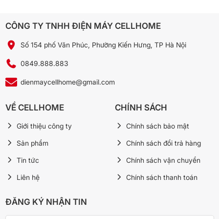
trở lên hay mong muốn quần áo được diệt khuẩn tốt và sạch thì
đây sẽ là lựa chọn tối ưu.
CÔNG TY TNHH ĐIỆN MÁY CELLHOME
🛒 Xem thêm Máy giặt tại Cellhome:
Số 154 phố Văn Phúc, Phường Kiến Hưng, TP Hà Nội
Dàn nóng Multi LG Inverter 5 HP Z5UQ48GFD0
0849.888.883
Máy giặt Samsung AI EcoBubble Inverter 12 kg
WW12CGP44DSBSV
dienmaycellhome@gmail.com
Máy giặt Panasonic Inverter giặt 10.5 kg – sấy tiện ích 2 kg
NA-V105FC1LV
VỀ CELLHOME
CHÍNH SÁCH
Máy giặt Hitachi Inverter 10 Kg LTL 10MV00 GG
Giới thiệu công ty
Chính sách bảo mật
→ Xem tất cả Máy giặt chính hãng tại Cellhome
Sản phẩm
Chính sách đổi trả hàng
Tin tức
Chính sách vận chuyển
Liên hệ
Chính sách thanh toán
ĐĂNG KÝ NHẬN TIN