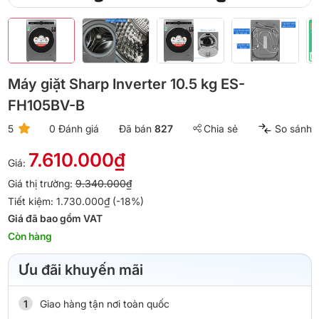
Máy giặt Sharp Inverter 10.5 kg ES-
FH105BV-B
5
0 Đánh giá
Đã bán
827
Chia sẻ
So sánh
7.610.000₫
Giá:
Giá thị trường:
9.340.000₫
Tiết kiệm: 1.730.000₫ (-18%)
Giá đã bao gồm VAT
Còn hàng
Ưu đãi khuyến mãi
Giao hàng tận nơi toàn quốc