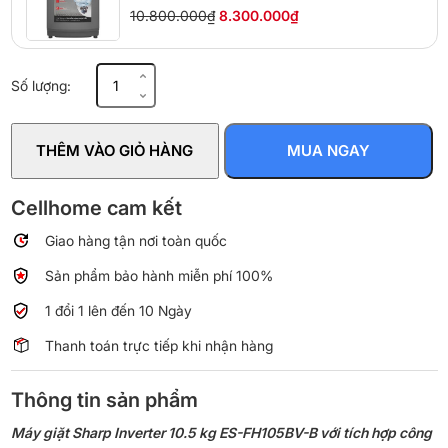
10.800.000₫
8.300.000₫
Máy
Số lượng:
giặt
Sharp
Inverter
THÊM VÀO GIỎ HÀNG
MUA NGAY
10.5
kg
ES-
Cellhome cam kết
FH105BV-
Giao hàng tận nơi toàn quốc
B
số
Sản phẩm bảo hành miễn phí 100%
lượng
1 đổi 1 lên đến 10 Ngày
Thanh toán trực tiếp khi nhận hàng
Thông tin sản phẩm
Máy giặt Sharp Inverter 10.5 kg ES-FH105BV-B với tích hợp công