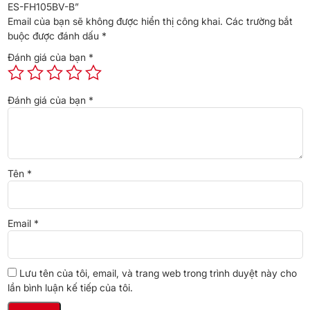
khuẩn và bảo vệ quần áo, nhờ sử dụng hơi nước nóng có thể lên
ES-FH105BV-B”
đến 90 độ.
Email của bạn sẽ không được hiển thị công khai.
Các trường bắt
buộc được đánh dấu
*
Đánh giá của bạn
*
Đánh giá của bạn
*
Tên
*
Công nghệ tiết kiệm điện
Email
*
– Máy sử dụng công nghệ
BLDC Inverter
vận hành êm ái kể cả
khi hoạt động ở tốc độ cao.
– Tiết kiệm điện năng tốt với nhãn năng lượng
5 sao
và hiệu suất
Lưu tên của tôi, email, và trang web trong trình duyệt này cho
điện là
10.5 Wh/kg
.
lần bình luận kế tiếp của tôi.