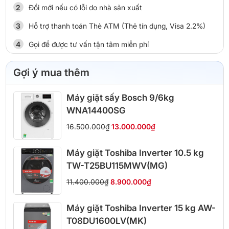
Đổi mới nếu có lỗi do nhà sản xuất
Hỗ trợ thanh toán Thẻ ATM (Thẻ tín dụng, Visa 2.2%)
Gọi để được tư vấn tận tâm miễn phí
Gợi ý mua thêm
Máy giặt sấy Bosch 9/6kg
WNA14400SG
16.500.000₫
13.000.000₫
Máy giặt Toshiba Inverter 10.5 kg
TW-T25BU115MWV(MG)
11.400.000₫
8.900.000₫
Máy giặt Toshiba Inverter 15 kg AW-
T08DU1600LV(MK)