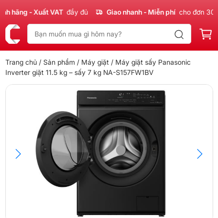
 hãng - Xuất VAT
đầy đủ
Giao nhanh - Miễn phí
cho đơn 300k
Trang chủ
/
Sản phẩm
/
Máy giặt
/ Máy giặt sấy Panasonic
Inverter giặt 11.5 kg – sấy 7 kg NA-S157FW1BV