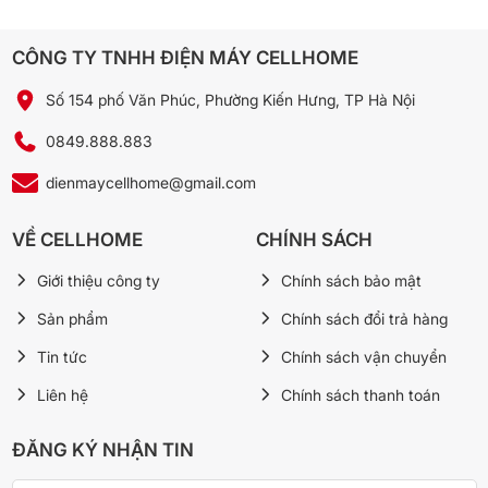
CÔNG TY TNHH ĐIỆN MÁY CELLHOME
Số 154 phố Văn Phúc, Phường Kiến Hưng, TP Hà Nội
0849.888.883
dienmaycellhome@gmail.com
VỀ CELLHOME
CHÍNH SÁCH
Giới thiệu công ty
Chính sách bảo mật
*Hình ảnh chỉ mang tính chất minh họa
Sản phẩm
Chính sách đổi trả hàng
Công nghệ sấy
Tin tức
Chính sách vận chuyển
– Máy giặt Panasonic sử dụng
công nghệ sấy ngưng tụ
hiện đại,
Liên hệ
Chính sách thanh toán
không cần ống thoát khí, dễ lắp đặt và duy trì hiệu suất ổn định.
Chế độ sấy tối ưu giúp làm khô nhanh mà vẫn bảo vệ sợi vải.
ĐĂNG KÝ NHẬN TIN