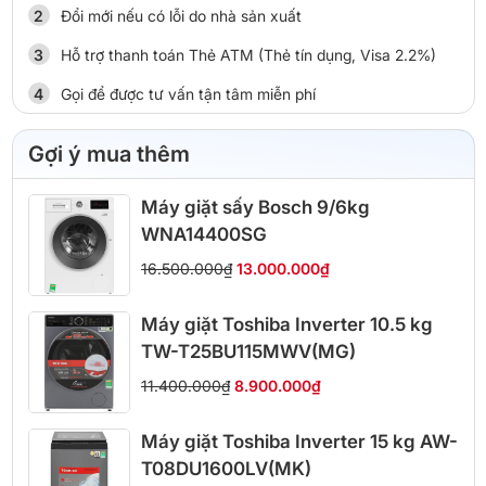
Đổi mới nếu có lỗi do nhà sản xuất
Hỗ trợ thanh toán Thẻ ATM (Thẻ tín dụng, Visa 2.2%)
Gọi để được tư vấn tận tâm miễn phí
Gợi ý mua thêm
Máy giặt sấy Bosch 9/6kg
WNA14400SG
16.500.000₫
13.000.000₫
Máy giặt Toshiba Inverter 10.5 kg
TW-T25BU115MWV(MG)
11.400.000₫
8.900.000₫
Máy giặt Toshiba Inverter 15 kg AW-
T08DU1600LV(MK)