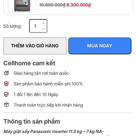
10.800.000₫
8.300.000₫
Máy
Số lượng:
giặt
sấy
Panasonic
THÊM VÀO GIỎ HÀNG
MUA NGAY
Inverter
giặt
11.5
Cellhome cam kết
kg
Giao hàng tận nơi toàn quốc
-
sấy
Sản phẩm bảo hành miễn phí 100%
7
kg
1 đổi 1 lên đến 10 Ngày
NA-
Thanh toán trực tiếp khi nhận hàng
S157FW1BV
số
lượng
Thông tin sản phẩm
Máy giặt sấy Panasonic Inverter 11.5 kg – 7 kg NA-