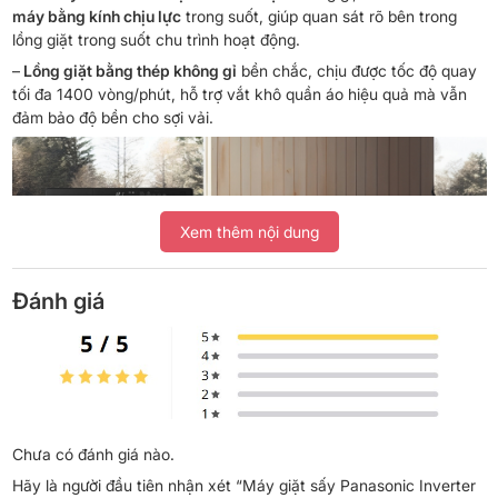
máy bằng kính chịu lực
trong suốt, giúp quan sát rõ bên trong
lồng giặt trong suốt chu trình hoạt động.
–
Lồng giặt bằng thép không gỉ
bền chắc, chịu được tốc độ quay
tối đa 1400 vòng/phút, hỗ trợ vắt khô quần áo hiệu quả mà vẫn
đảm bảo độ bền cho sợi vải.
Xem thêm nội dung
Đánh giá
Chưa có đánh giá nào.
*Hình ảnh chỉ mang tính chất minh họa
Hãy là người đầu tiên nhận xét “Máy giặt sấy Panasonic Inverter
Khối lượng giặt và Chương trình