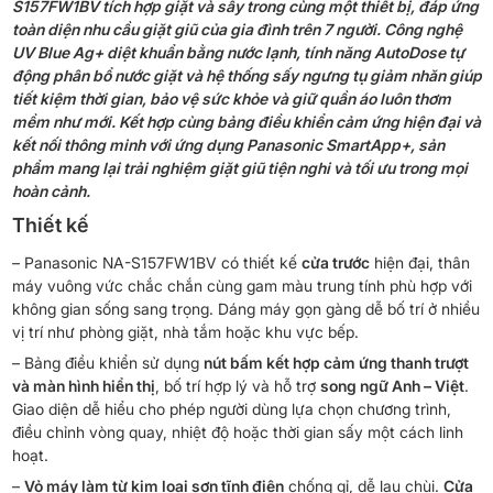
S157FW1BV tích hợp giặt và sấy trong cùng một thiết bị, đáp ứng
toàn diện nhu cầu giặt giũ của gia đình trên 7 người. Công nghệ
UV Blue Ag+ diệt khuẩn bằng nước lạnh, tính năng AutoDose tự
động phân bổ nước giặt và hệ thống sấy ngưng tụ giảm nhăn giúp
tiết kiệm thời gian, bảo vệ sức khỏe và giữ quần áo luôn thơm
mềm như mới. Kết hợp cùng bảng điều khiển cảm ứng hiện đại và
kết nối thông minh với ứng dụng Panasonic SmartApp+, sản
phẩm mang lại trải nghiệm giặt giũ tiện nghi và tối ưu trong mọi
hoàn cảnh.
Thiết kế
– Panasonic NA-S157FW1BV có thiết kế
cửa trước
hiện đại, thân
máy vuông vức chắc chắn cùng gam màu trung tính phù hợp với
không gian sống sang trọng. Dáng máy gọn gàng dễ bố trí ở nhiều
vị trí như phòng giặt, nhà tắm hoặc khu vực bếp.
– Bảng điều khiển sử dụng
nút bấm kết hợp cảm ứng thanh trượt
và màn hình hiển thị
, bố trí hợp lý và hỗ trợ
song ngữ Anh – Việt
.
Giao diện dễ hiểu cho phép người dùng lựa chọn chương trình,
điều chỉnh vòng quay, nhiệt độ hoặc thời gian sấy một cách linh
hoạt.
–
Vỏ máy làm từ kim loại sơn tĩnh điện
chống gỉ, dễ lau chùi.
Cửa