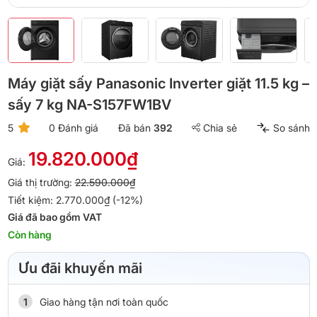
Máy giặt sấy Panasonic Inverter giặt 11.5 kg –
sấy 7 kg NA-S157FW1BV
5
0 Đánh giá
Đã bán
392
Chia sẻ
So sánh
19.820.000₫
Giá:
Giá thị trường:
22.590.000₫
Tiết kiệm: 2.770.000₫ (-12%)
Giá đã bao gồm VAT
Còn hàng
Ưu đãi khuyến mãi
Giao hàng tận nơi toàn quốc