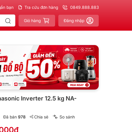
gần bạn
m
Chính hãng - Xuất VAT
Tra cứu đơn hàng
đầy đủ
0849.888.883
Giao nhanh - Miễn phí
cho đơn
Giỏ hàng
Đăng nhập
asonic Inverter 12.5 kg NA-
Đã bán
978
Chia sẻ
So sánh
.000₫