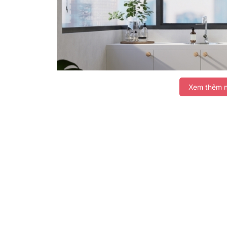
Xem thêm n
*Hình ảnh chỉ mang tính chất minh họa
Khối lượng giặt và Chương trình
– Khối lượng giặt
12.5 kg
đáp ứng tốt nhu cầu của gi
thường xuyên giặt nhiều đồ trong một lần như chăn 
– Máy giặt tích hợp nhiều chương trình đa dạng nh
nước sốt, đồ bùn đất, giặt nhanh, chăn mền,…
Các c