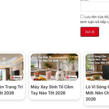
ệ vải vóc tối ưu.
Lưu tên của tôi
bình luận kế tiếp c
èn Trang Trí
Máy Xay Sinh Tố Cầm
Lò Vi Sóng 
ất 2026
Tay Nào Tốt 2026
Mới: Nên C
2026