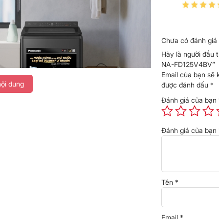
Chưa có đánh giá 
Hãy là người đầu t
NA-FD125V4BV”
Email của bạn sẽ 
ội dung
được đánh dấu
*
Đánh giá của bạn
Đánh giá của bạn
a đình có trên 7 thành viên, hoặc những hộ
Tên
*
ga, quần áo dày và đồ thể thao.
ư
giặt đồ trẻ em, giặt lưu hương, tiết kiệm nước,
hế độ được thiết lập chuyên biệt cho từng tình
Email
*