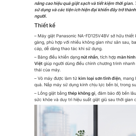
nâng cao hiệu quả giặt sạch và tiết kiệm thời gian. 
sử dụng và các tiện ích hiện đại khiến đây trở thành 
người.
Thiết kế
– Máy giặt Panasonic NA-FD125V4BV sở hữu thiết k
gàng, phù hợp với nhiều không gian như sân sau, b
cáp, dễ dàng thao tác khi sử dụng.
– Bảng điều khiển dạng
nút nhấn
, tích hợp
màn hình 
Việt
giúp người dùng điều chỉnh chương trình nhanh 
thái của máy.
– Vỏ máy được làm từ
kim loại sơn tĩnh điện
, mang 
quả. Nắp máy sử dụng kính chịu lực bền bỉ, trong s
– Lồng giặt bằng
thép không gỉ
, đảm bảo độ bền lâ
sức khỏe và duy trì hiệu suất giặt giũ sau thời gian 