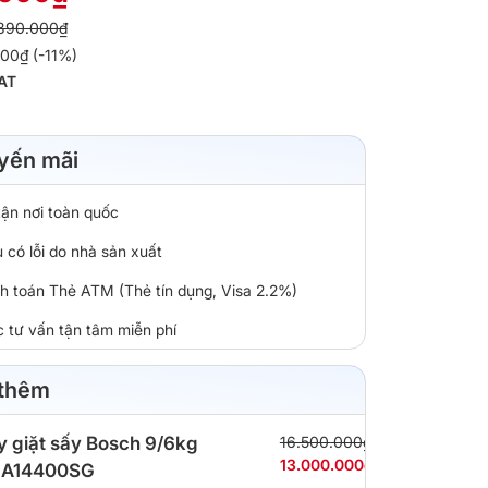
890.000₫
000₫ (-11%)
AT
yến mãi
tận nơi toàn quốc
 có lỗi do nhà sản xuất
nh toán Thẻ ATM (Thẻ tín dụng, Visa 2.2%)
c tư vấn tận tâm miễn phí
 thêm
 giặt sấy Bosch 9/6kg
16.500.000₫
13.000.000₫
A14400SG