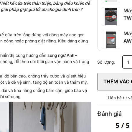
Thiết kế cửa trên thân thiện, bảng điều khiển dễ
giải pháp giặt giũ tối ưu cho gia đình trên 7
Máy
TW
Máy
ế cửa trên lồng đứng với dáng máy cao gọn
AW
an công hoặc phòng giặt riêng. Kiểu dáng cứng
hiển thị
cùng hướng dẫn
song ngữ Anh –
Máy
chóng, dễ theo dõi thời gian vận hành và trạng
Số lượng:
giặt
Panason
lại độ bền cao, chống trầy xước và gỉ sét hiệu
Inverter
THÊM VÀO 
uốt và dễ vệ sinh, tăng độ an toàn và thẩm mỹ.
12.5
kg
u dài và khả năng chống bám cặn, giúp bảo vệ
NA-
dài sử dụng.
Liên hệ tư 
FD125V
số
Đánh giá
lượng