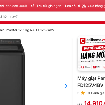
o đơn 300k
Thu cũ
giá ngon -
Lên đời
tiết kiệm
Cửa hàng 
Sản phẩ
nic Inverter 12.5 kg NA-FD125V4BV
Máy giặt Pan
FD125V4BV
5
0 Đánh giá
14.910
Giá: