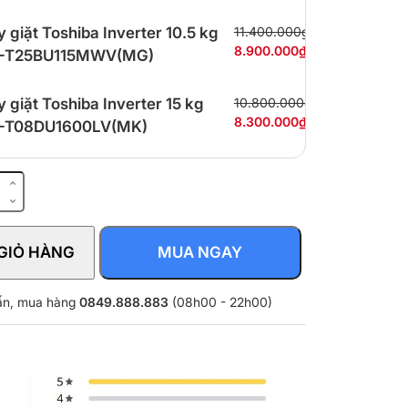
 giặt Toshiba Inverter 10.5 kg
11.400.000₫
8.900.000₫
-T25BU115MWV(MG)
 giặt Toshiba Inverter 15 kg
10.800.000₫
8.300.000₫
-T08DU1600LV(MK)
ic
GIỎ HÀNG
MUA NGAY
vấn, mua hàng
0849.888.883
(08h00 - 22h00)
4BV