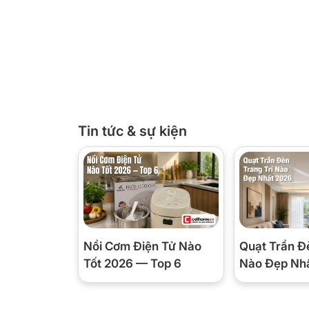
huống sử dụng, đảm bảo hiệu quả làm sạch và bảo v
Tin tức & sự kiện
Nồi Cơm Điện Tử Nào
Quạt Trần Đ
Tốt 2026 — Top 6
Nào Đẹp Nh
*Hình ảnh chỉ mang tính chất minh họa