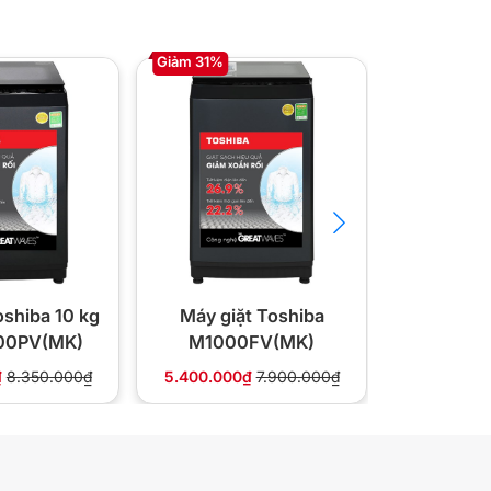
Giảm 31%
Giảm 34%
oshiba 10 kg
Máy giặt Toshiba
Máy gi
00PV(MK)
M1000FV(MK)
M90
₫
8.350.000₫
5.400.000₫
7.900.000₫
4.700.00