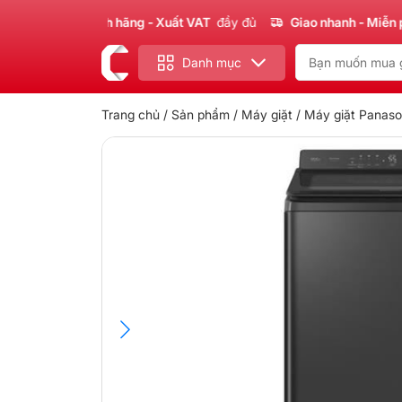
 phẩm
Chính hãng - Xuất VAT
đầy đủ
Giao nhanh - Miễn phí
ch
Danh mục
Trang chủ
/
Sản phẩm
/
Máy giặt
/ Máy giặt Panaso