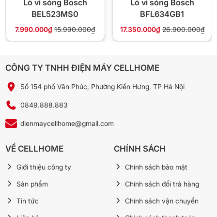
Lò vi sóng Bosch
Lò vi sóng Bosch
BEL523MS0
BFL634GB1
Hâm thức ăn từ tủ lạnh nên dùng mức 70%
1
7.990.000₫
15.990.000₫
17.350.000₫
26.900.000₫
Mức 100% làm bề mặt nóng vọt nhưng phần trong
vẫn lạnh. 70% nóng đều hơn từ trong ra ngoài.
CÔNG TY TNHH ĐIỆN MÁY CELLHOME
Đặt cốc nước nhỏ khi hâm bánh mì
2
Số 154 phố Văn Phúc, Phường Kiến Hưng, TP Hà Nội
Cốc nước giúp tạo hơi ẩm, bánh mì không bị khô
cứng sau khi hâm.
0849.888.883
Vệ sinh khoang lò bằng chanh + nước nóng
3
dienmaycellhome@gmail.com
Cho 1 lát chanh + nửa cốc nước vào, chạy 3 phút.
VỀ CELLHOME
CHÍNH SÁCH
Hơi nóng + axit chanh làm mềm cặn dầu — lau
bằng khăn ẩm.
Giới thiệu công ty
Chính sách bảo mật
Sản phẩm
Chính sách đổi trả hàng
📋 Thông số kỹ thuật
Tin tức
Chính sách vận chuyển