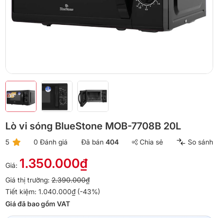
Lò vi sóng BlueStone MOB-7708B 20L
5
0 Đánh giá
Đã bán
404
Chia sẻ
So sánh
1.350.000₫
Giá:
Giá thị trường:
2.390.000₫
Tiết kiệm: 1.040.000₫ (-43%)
Giá đã bao gồm VAT