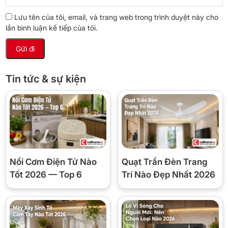
Lưu tên của tôi, email, và trang web trong trình duyệt này cho
Dung
20L
20L
20L
lần bình luận kế tiếp của tôi.
tích
Brand
BlueStone
Toshiba
KUSCHELN
Tin tức & sự kiện
Điều
Điện tử
Cơ học
Cơ học
khiển
Giá
1.350.000đ
1.200.000đ
1.590.000đ
Cellhome
Giá
1.350.000đ
Xem
Xem
Nồi Cơm Điện Tử Nào
Quạt Trần Đèn Trang
Cellhome
Tốt 2026 — Top 6
Trí Nào Đẹp Nhất 2026
1. Sao giảm tới 43% — sản phẩm có