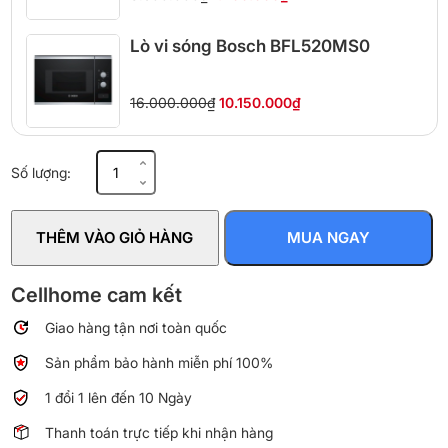
Lò vi sóng Bosch BFL520MS0
16.000.000₫
10.150.000₫
Lò
Số lượng:
vi
sóng
BlueStone
THÊM VÀO GIỎ HÀNG
MUA NGAY
MOB-
7708B
20L
Cellhome cam kết
số
Giao hàng tận nơi toàn quốc
lượng
Sản phẩm bảo hành miễn phí 100%
1 đổi 1 lên đến 10 Ngày
Thanh toán trực tiếp khi nhận hàng