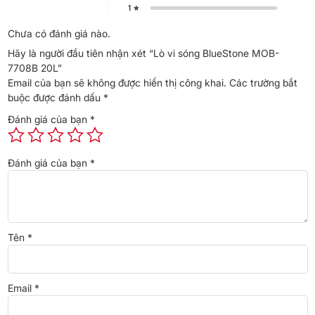
Gia đình 3-4 người,
Gia đình ≥ 5 người
Chưa có đánh giá nào.
ngân sách 1,3-1,5
— chọn bản 24L
Hãy là người đầu tiên nhận xét “Lò vi sóng BlueStone MOB-
triệu
trở lên
7708B 20L”
Email của bạn sẽ không được hiển thị công khai.
Các trường bắt
Yêu thích thiết kế
Yêu cầu brand Nhật
buộc được đánh dấu
*
hiện đại
cao cấp
Đánh giá của bạn
*
Bếp gia đình tại
Cần grill / nướng
căn hộ chung cư
Đánh giá của bạn
*
⚖️ So sánh nhanh tại Cellhome
Tên
*
Toshiba
BlueStone
KUSCHELN
MWP-
Tiêu chí
MOB-
KM024-
Email
*
MM20P(WH)
7708B
20L
20L