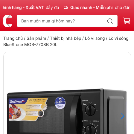
ính hãng - Xuất VAT
đầy đủ
Giao nhanh - Miễn phí
cho đơn 30
Trang chủ
/
Sản phẩm
/
Thiết bị nhà bếp
/
Lò vi sóng
/ Lò vi sóng
BlueStone MOB-7708B 20L