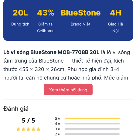
20L
43%
BlueStone
4H
Dung tích
Giảm tại
Brand Việt
Giao Hà
Cellhome
Nội
Lò vi sóng BlueStone MOB-7708B 20L
là lò vi sóng
tầm trung của BlueStone — thiết kế hiện đại, kích
thước 455 x 320 x 26cm. Phù hợp gia đình 3-4
người tại căn hộ chung cư hoặc nhà phố. Mức giảm
43% tại Cellhome đưa giá xuống dưới 1,4 triệu —
Xem thêm nội dung
hợp lý so với các dòng cùng dung tích.
Đánh giá
👨‍👩‍👧‍👦 Ai nên mua — ai không nên
✅ Nên mua nếu
❌ Không nên nếu