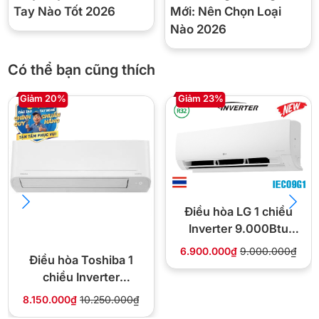
Tay Nào Tốt 2026
Mới: Nên Chọn Loại
Nào 2026
Chế độ ngủ
Có thể bạn cũng thích
Giúp kiểm soát nhiệt độ một cách tự động trong thời gian cài đặt
Giảm 20%
Giảm 23%
để đảm bảo nhiệt đọ phòng không quá lạnh hay quá nóng.
Ở phân khúc cao cấp máy điều hòa 1 chiều 9000btu thì
Mitsubishi Heavy cùng Panasonic N9AKH-8, Daikin FTF25XAV1V
là top 3 sản phẩm được người tiêu dùng đánh giá uy tín, chất
lượng tốt nhất hiện nay.
Điều hòa LG 1 chiều
Inverter 9.000Btu
IEC09G1
6.900.000₫
9.000.000₫
Điều hòa Toshiba 1
chiều Inverter
9.000Btu RAS-
8.150.000₫
10.250.000₫
H10S5KCV2G-V