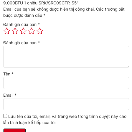
9.000BTU 1 chiều SRK/SRC09CTR-S5”
Email của bạn sẽ không được hiển thị công khai.
Các trường bắt
Chế độ đảo gió tự động
: Tự động chọn góc thổi chếch để tối đa
buộc được đánh dấu
*
việc làm lạnh.
Đánh giá của bạn
*
Chế độ nhớ vị trí cánh đảo
: Khi cánh tản gió quay, bạn có thể
chọn vị trí dừng bất kỳ của chúng. Khi khởi động lại máy, máy sẽ
nhớ vị trí cánh đảo ở lần vận hành trước.
Đánh giá của bạn
*
Góc đảo cánh Lên/Xuống
: Chọn góc độ lên/xuống theo độ rộng
mong muốn.
Hoạt động tự làm sạch
Khi chọn chế độ tự làm sạch, máy sẽ tự vệ sinh khô trong vòng 2
Tên
*
giờ, Dàn lạnh được làm khô và hạn chế nấm mốc
Email
*
Lưu tên của tôi, email, và trang web trong trình duyệt này cho
lần bình luận kế tiếp của tôi.