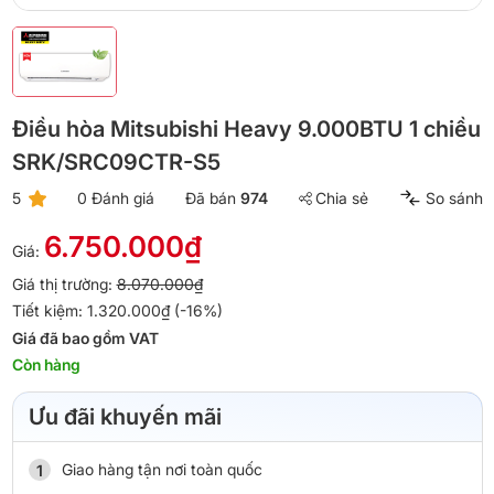
Điều hòa Mitsubishi Heavy 9.000BTU 1 chiều
SRK/SRC09CTR-S5
5
0 Đánh giá
Đã bán
974
Chia sẻ
So sánh
6.750.000₫
Giá:
Giá thị trường:
8.070.000₫
Tiết kiệm: 1.320.000₫ (-16%)
Giá đã bao gồm VAT
Còn hàng
Ưu đãi khuyến mãi
Giao hàng tận nơi toàn quốc