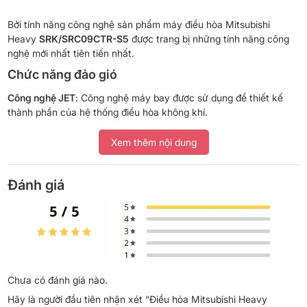
Bởi tính năng công nghệ sản phẩm máy điều hòa Mitsubishi
Heavy
SRK/SRC09CTR-S5
được trang bị những tính năng công
nghệ mới nhất tiên tiến nhất.
Chức năng đảo gió
Công nghệ JET
: Công nghệ máy bay được sử dụng để thiết kế
thành phần của hệ thống điều hòa không khí.
Dựa trên nguyên lý “Jet Flow” của công nghệ động cơ phản lực
Xem thêm nội dung
trong việc chế tạo cánh tuabin. CFD (Computational Fluid
Dynamics) được xem là công nghệ tiên tiến với hiệu quả sử dụng
năng lượng cao trong việc sản sinh ra dòng khí lưu lượng lớn và
Đánh giá
tỏa đều đến mọi ngõ ngách phòng với công suất tiêu thụ điện
năng thấp nhất.
Chưa có đánh giá nào.
Hãy là người đầu tiên nhận xét “Điều hòa Mitsubishi Heavy