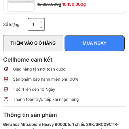
12.250.000₫
10.150.000₫
Điều
Số lượng:
hòa
Mitsubishi
Heavy
THÊM VÀO GIỎ HÀNG
MUA NGAY
9.000BTU
1
chiều
Cellhome cam kết
SRK/SRC09CTR-
Giao hàng tận nơi toàn quốc
S5
số
Sản phẩm bảo hành miễn phí 100%
lượng
1 đổi 1 lên đến 10 Ngày
Thanh toán trực tiếp khi nhận hàng
Thông tin sản phẩm
Điều hòa Mitsubishi Heavy 9000btu 1 chiều SRK/SRC09CTR-