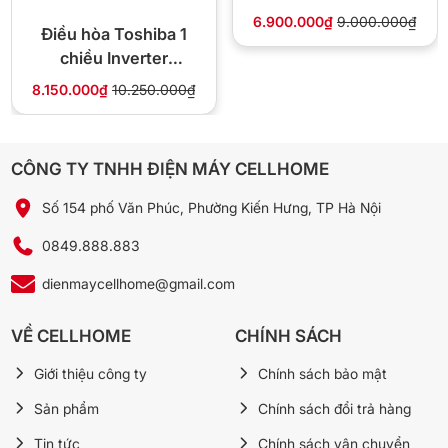
IEC09G1
6.900.000₫
9.000.000₫
Điều hòa Toshiba 1
Máy sử dụng môi chất lạnh R32 thế hệ mới:
chiều Inverter
Hiệu suất làm lạnh cao
9.000Btu RAS-
Tiết kiệm điện hơn
8.150.000₫
10.250.000₫
Giảm ảnh hưởng tới môi trường
H10S5KCV2G-V
Gas R32 hiện cũng là dòng gas phổ biến trên các mẫu điều hòa
Daikin cao cấp mới hiện nay.
CÔNG TY TNHH ĐIỆN MÁY CELLHOME
Độ bền cao – Điểm mạnh của Daikin Thái Lan
Số 154 phố Văn Phúc, Phường Kiến Hưng, TP Hà Nội
Điều hòa Daikin nhập khẩu Thái Lan thường được đánh giá cao
nhờ:
0849.888.883
Máy nén bền bỉ
dienmaycellhome@gmail.com
Hoạt động ổn định nhiều năm
Dàn nóng chống ăn mòn tốt
VỀ CELLHOME
CHÍNH SÁCH
Giới thiệu công ty
Chính sách bảo mật
Sản phẩm
Chính sách đổi trả hàng
Tin tức
Chính sách vận chuyển