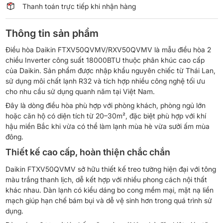
Thanh toán trực tiếp khi nhận hàng
lượng
Thông tin sản phẩm
Điều hòa Daikin FTXV50QVMV/RXV50QVMV là mẫu điều hòa 2
chiều Inverter công suất 18000BTU thuộc phân khúc cao cấp
của Daikin. Sản phẩm được nhập khẩu nguyên chiếc từ Thái Lan,
sử dụng môi chất lạnh R32 và tích hợp nhiều công nghệ tối ưu
cho nhu cầu sử dụng quanh năm tại Việt Nam.
Đây là dòng điều hòa phù hợp với phòng khách, phòng ngủ lớn
hoặc căn hộ có diện tích từ 20–30m², đặc biệt phù hợp với khí
hậu miền Bắc khi vừa có thể làm lạnh mùa hè vừa sưởi ấm mùa
đông.
Thiết kế cao cấp, hoàn thiện chắc chắn
Daikin FTXV50QVMV sở hữu thiết kế treo tường hiện đại với tông
màu trắng thanh lịch, dễ kết hợp với nhiều phong cách nội thất
khác nhau. Dàn lạnh có kiểu dáng bo cong mềm mại, mặt nạ liền
mạch giúp hạn chế bám bụi và dễ vệ sinh hơn trong quá trình sử
dụng.