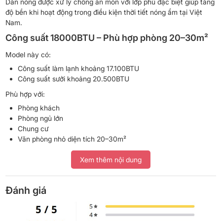
Dàn nóng được xử lý chống ăn mòn với lớp phủ đặc biệt giúp tăng
độ bền khi hoạt động trong điều kiện thời tiết nóng ẩm tại Việt
Nam.
Công suất 18000BTU – Phù hợp phòng 20–30m²
Model này có:
Công suất làm lạnh khoảng 17.100BTU
Công suất sưởi khoảng 20.500BTU
Phù hợp với:
Phòng khách
Phòng ngủ lớn
Chung cư
Văn phòng nhỏ diện tích 20–30m²
Khả năng làm lạnh và sưởi của máy khá nhanh nhờ máy nén
Xem thêm nội dung
Inverter kết hợp gas R32 hiệu suất cao.
Công nghệ Inverter tiết kiệm điện nổi bật
Đánh giá
Daikin FTXV50QVMV sử dụng công nghệ DC Inverter giúp máy
nén tự điều chỉnh công suất linh hoạt thay vì bật/tắt liên tục như
điều hòa thường.