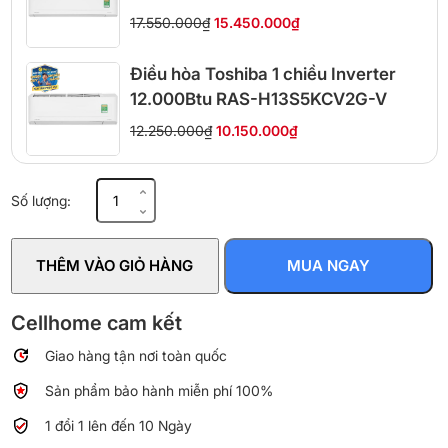
17.550.000₫
15.450.000₫
Điều hòa Toshiba 1 chiều Inverter
12.000Btu RAS-H13S5KCV2G-V
12.250.000₫
10.150.000₫
Điều
Số lượng:
hoà
Daikin
2
THÊM VÀO GIỎ HÀNG
MUA NGAY
chiều
18000BTU
Inverter
Cellhome cam kết
R32
Giao hàng tận nơi toàn quốc
FTXV50QVMV
nhập
Sản phẩm bảo hành miễn phí 100%
Thái
Lan
1 đổi 1 lên đến 10 Ngày
số