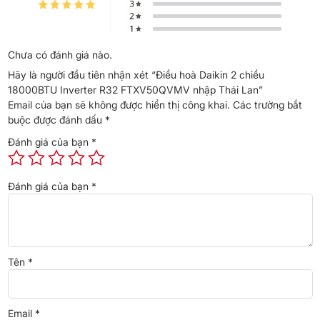
Ưu điểm:
Tiết kiệm điện tốt
Duy trì nhiệt độ ổn định
Chưa có đánh giá nào.
Hạn chế tiếng ồn
Hãy là người đầu tiên nhận xét “Điều hoà Daikin 2 chiều
Tăng tuổi thọ máy nén
18000BTU Inverter R32 FTXV50QVMV nhập Thái Lan”
Máy có chỉ số CSPF khoảng 6.35, thuộc nhóm tiết kiệm điện khá
Email của bạn sẽ không được hiển thị công khai.
Các trường bắt
tốt trong phân khúc điều hòa 2 chiều 18000BTU hiện nay.
buộc được đánh dấu
*
Ngoài ra máy còn được tích hợp chế độ Econo giúp giới hạn điện
Đánh giá của bạn
*
năng tiêu thụ tối đa, hỗ trợ giảm tải cho cầu dao điện trong giờ
cao điểm.
Đánh giá của bạn
*
Luồng gió Coanda và 3D Airflow làm lạnh dễ chịu
hơn
Daikin trang bị cho model này:
Luồng gió Coanda
Tên
*
Đảo gió tự động 3D
Khi làm lạnh:
Gió hướng lên trần rồi lan tỏa đều khắp phòng.
Email
*