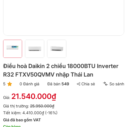
Điều hoà Daikin 2 chiều 18000BTU Inverter
R32 FTXV50QVMV nhập Thái Lan
5
0 Đánh giá
Đã bán
549
Chia sẻ
So sánh
21.540.000₫
Giá:
Giá thị trường:
25.950.000₫
Tiết kiệm: 4.410.000₫ (-16%)
Giá đã bao gồm VAT
Còn hàng