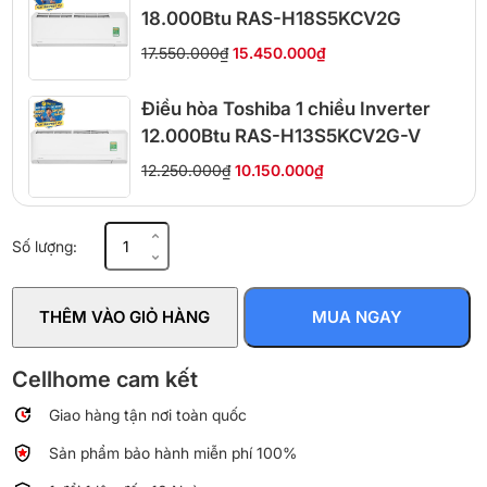
18.000Btu RAS-H18S5KCV2G
17.550.000₫
15.450.000₫
Điều hòa Toshiba 1 chiều Inverter
12.000Btu RAS-H13S5KCV2G-V
12.250.000₫
10.150.000₫
Điều
Số lượng:
hòa
Daikin
1
THÊM VÀO GIỎ HÀNG
MUA NGAY
chiều
9000
BTU
Cellhome cam kết
FTF25XAV1V
Giao hàng tận nơi toàn quốc
số
lượng
Sản phẩm bảo hành miễn phí 100%