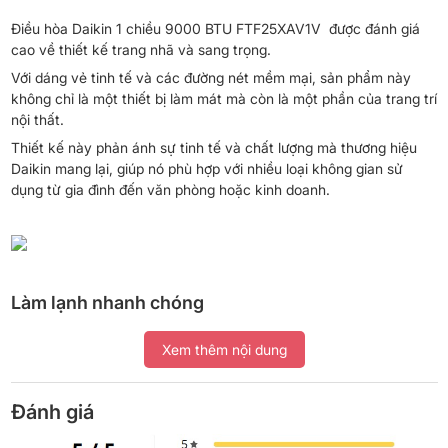
Điều hòa Daikin 1 chiều 9000 BTU FTF25XAV1V được đánh giá
cao về thiết kế trang nhã và sang trọng.
Với dáng vẻ tinh tế và các đường nét mềm mại, sản phẩm này
không chỉ là một thiết bị làm mát mà còn là một phần của trang trí
nội thất.
Thiết kế này phản ánh sự tinh tế và chất lượng mà thương hiệu
Daikin mang lại, giúp nó phù hợp với nhiều loại không gian sử
dụng từ gia đình đến văn phòng hoặc kinh doanh.
Làm lạnh nhanh chóng
Xem thêm nội dung
Điều hòa Daikin 1 chiều 9000 BTU FTF25XAV1V được thiết kế với
công nghệ tiên tiến giúp làm lạnh nhanh chóng và mang lại cảm
giác mát tức thì cho không gian.
Đánh giá
Điều này đảm bảo rằng bạn có thể tận hưởng sự thoải mái ngay