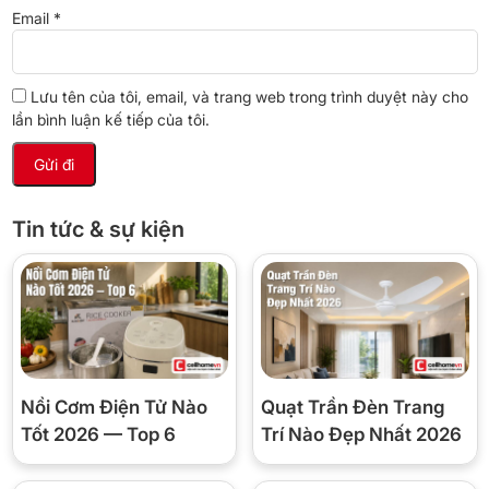
Email
*
Lưu tên của tôi, email, và trang web trong trình duyệt này cho
lần bình luận kế tiếp của tôi.
Tin tức & sự kiện
Vận hành nhẹ nhàng, êm ái
Nồi Cơm Điện Tử Nào
Quạt Trần Đèn Trang
Tốt 2026 — Top 6
Trí Nào Đẹp Nhất 2026
Điều hòa Daikin 1 chiều 9000 BTU FTF25XAV1V được thiết kế và
sản xuất với công nghệ tiên tiến nhằm đảm bảo vận hành êm ái.