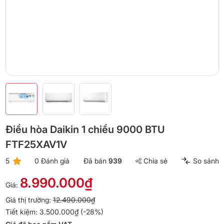
Điều hòa Daikin 1 chiều 9000 BTU
FTF25XAV1V
5
0 Đánh giá
Đã bán
939
Chia sẻ
So sánh
8.990.000₫
Giá:
Giá thị trường:
12.490.000₫
Tiết kiệm: 3.500.000₫ (-28%)