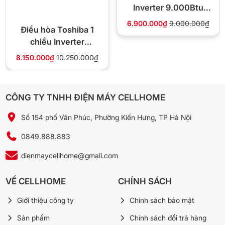
Điều này giúp tạo ra một môi trường ngủ lý tưởng, giúp người dùng
Inverter 9.000Btu
có giấc ngủ sâu và êm đềm hơn.
IEC09G1
6.900.000₫
9.000.000₫
Điều hòa Toshiba 1
chiều Inverter
9.000Btu RAS-
8.150.000₫
10.250.000₫
H10S5KCV2G-V
CÔNG TY TNHH ĐIỆN MÁY CELLHOME
Số 154 phố Văn Phúc, Phường Kiến Hưng, TP Hà Nội
0849.888.883
dienmaycellhome@gmail.com
VỀ CELLHOME
CHÍNH SÁCH
Giới thiệu công ty
Chính sách bảo mật
Sản phẩm
Chính sách đổi trả hàng