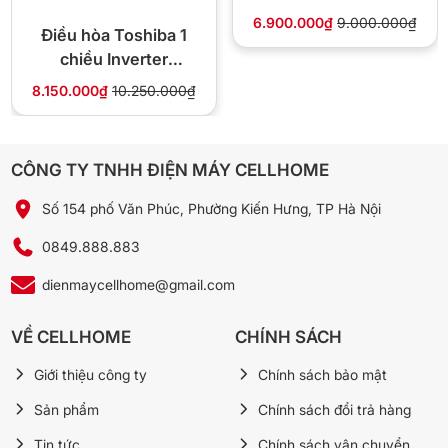
Cánh đảo gió lớn BIG FLAP làm mát đều khắp
IEC09G1
6.900.000₫
9.000.000₫
phòng
Điều hòa Toshiba 1
chiều Inverter
Với cánh đảo gió lớn BIG FLAP, điều hòa Panasonic giúp luồng khí
9.000Btu RAS-
mát lan tỏa rộng khắp phòng, mang lại cảm giác mát mẻ, dễ chịu
8.150.000₫
10.250.000₫
H10S5KCV2G-V
ở mọi góc. Nhờ thiết kế đặc biệt, cánh gió phía dưới đẩy hơi lạnh
đi xa hơn, giúp làm mát đồng đều mà không gây cảm giác quá
lạnh cục bộ, tạo sự thoải mái tối đa cho cả gia đình.
CÔNG TY TNHH ĐIỆN MÁY CELLHOME
Số 154 phố Văn Phúc, Phường Kiến Hưng, TP Hà Nội
0849.888.883
dienmaycellhome@gmail.com
VỀ CELLHOME
CHÍNH SÁCH
Giới thiệu công ty
Chính sách bảo mật
Sản phẩm
Chính sách đổi trả hàng
Tin tức
Chính sách vận chuyển