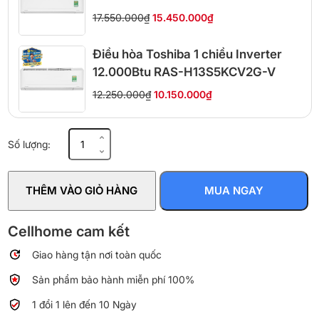
17.550.000₫
15.450.000₫
Điều hòa Toshiba 1 chiều Inverter
12.000Btu RAS-H13S5KCV2G-V
12.250.000₫
10.150.000₫
Điều
Số lượng:
hòa
1
chiều
THÊM VÀO GIỎ HÀNG
MUA NGAY
9000
BTU
Panasonic
Cellhome cam kết
CU/CS-
Giao hàng tận nơi toàn quốc
N9AKH-
8
Sản phẩm bảo hành miễn phí 100%
số
lượng
1 đổi 1 lên đến 10 Ngày