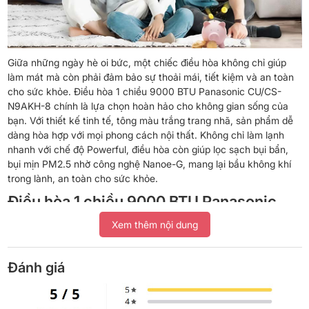
Giữa những ngày hè oi bức, một chiếc điều hòa không chỉ giúp
làm mát mà còn phải đảm bảo sự thoải mái, tiết kiệm và an toàn
cho sức khỏe. Điều hòa 1 chiều 9000 BTU Panasonic CU/CS-
N9AKH-8 chính là lựa chọn hoàn hảo cho không gian sống của
bạn. Với thiết kế tinh tế, tông màu trắng trang nhã, sản phẩm dễ
dàng hòa hợp với mọi phong cách nội thất. Không chỉ làm lạnh
nhanh với chế độ Powerful, điều hòa còn giúp lọc sạch bụi bẩn,
bụi mịn PM2.5 nhờ công nghệ Nanoe-G, mang lại bầu không khí
trong lành, an toàn cho sức khỏe.
Điều hòa 1 chiều 9000 BTU Panasonic
CU/CS-N9AKH-8 – Giải pháp tuyệt vời
Xem thêm nội dung
để tận hưởng sự mát mẻ, tiện nghi và an
Đánh giá
toàn ngay trong chính ngôi nhà của bạn
Thiết kế hiện đại, bền bỉ