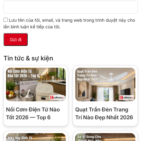
Lưu tên của tôi, email, và trang web trong trình duyệt này cho
lần bình luận kế tiếp của tôi.
Tin tức & sự kiện
Đặc biệt, công nghệ làm lạnh nhanh POWERFUL giúp máy nén và
quạt thổi gió hoạt động tối đa ngay khi khởi động, nhanh chóng hạ
Nồi Cơm Điện Tử Nào
Quạt Trần Đèn Trang
nhiệt độ phòng, mang đến không gian mát lạnh chỉ trong thời gian
Tốt 2026 — Top 6
Trí Nào Đẹp Nhất 2026
ngắn.
Khi bạn kích hoạt chế độ này thì quạt của điều hòa sẽ được tăng
10% chế độ làm lạnh, công suất đạt ở mức cao nhất.