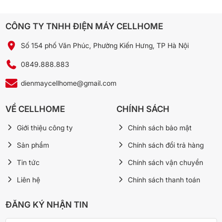
🛒 Xem thêm Máy lạnh tại Cellhome:
Máy lạnh Casper Inverter 1 HP QC-09IU36A
Máy lạnh Casper Inverter 1 HP GC-09IB36
CÔNG TY TNHH ĐIỆN MÁY CELLHOME
Máy lạnh LG Inverter 1.5 HP IPC12M1
Máy lạnh LG Inverter 1.5 HP IDC12M1
Số 154 phố Văn Phúc, Phường Kiến Hưng, TP Hà Nội
0849.888.883
→ Xem tất cả Máy lạnh chính hãng tại Cellhome
dienmaycellhome@gmail.com
VỀ CELLHOME
CHÍNH SÁCH
Giới thiệu công ty
Chính sách bảo mật
Sản phẩm
Chính sách đổi trả hàng
Tin tức
Chính sách vận chuyển
Liên hệ
Chính sách thanh toán
ĐĂNG KÝ NHẬN TIN