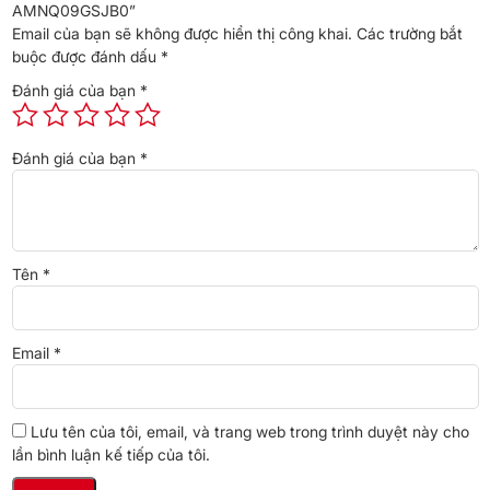
AMNQ09GSJB0”
Nhờ vào tính năng hẹn giờ, người dùng có thể tùy ý chỉnh thời
Email của bạn sẽ không được hiển thị công khai.
Các trường bắt
gian chạy hoặc dừng
máy lạnh
theo nhu cầu, vô cùng tiện lợi khi
buộc được đánh dấu
*
người dùng đang ngủ vào buổi tối, máy sẽ theo thời gian đã đặt và
Đánh giá của bạn
*
tự động tắt,
không cần phải thức giấc để tắt máy lạnh
.
Đánh giá của bạn
*
Tên
*
Email
*
*Hình ảnh chỉ mang tính chất minh họa
Tự khởi động lại khi mất điện đột ngột
Lưu tên của tôi, email, và trang web trong trình duyệt này cho
lần bình luận kế tiếp của tôi.
Khi gặp sự cố chập điện, mất điện,
máy lạnh sẽ tự ghi nhớ các
thông số mà người dùng đã cài trước đó
như nhiệt độ, hướng gió,