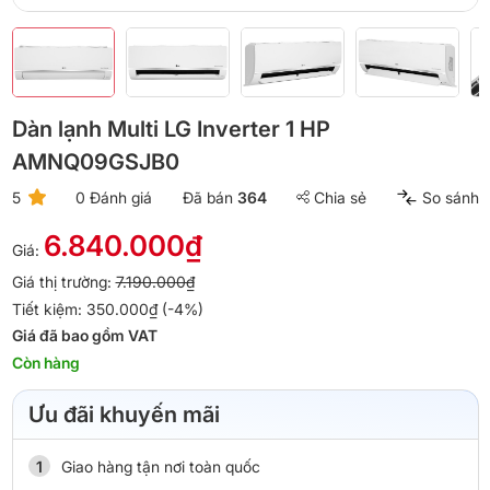
Dàn lạnh Multi LG Inverter 1 HP
AMNQ09GSJB0
5
0 Đánh giá
Đã bán
364
Chia sẻ
So sánh
6.840.000₫
Giá:
Giá thị trường:
7.190.000₫
Tiết kiệm: 350.000₫ (-4%)
Giá đã bao gồm VAT
Còn hàng
Ưu đãi khuyến mãi
Giao hàng tận nơi toàn quốc