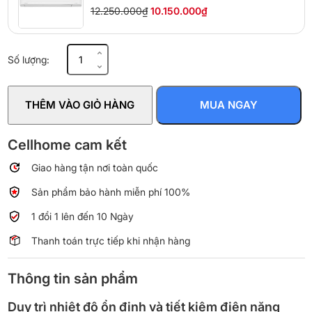
12.250.000₫
10.150.000₫
Dàn
Số lượng:
lạnh
Multi
LG
THÊM VÀO GIỎ HÀNG
MUA NGAY
Inverter
1
HP
Cellhome cam kết
AMNQ09GSJB0
Giao hàng tận nơi toàn quốc
số
lượng
Sản phẩm bảo hành miễn phí 100%
1 đổi 1 lên đến 10 Ngày
Thanh toán trực tiếp khi nhận hàng
Thông tin sản phẩm
Duy trì nhiệt độ ổn định và tiết kiệm điện năng