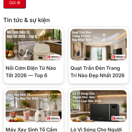
hẹn giờ mở/tắt… Khi có điện máy sẽ
tự khởi động
và thiết lập lại
các thông số đã lưu, người dùng không cần tốn thời gian điều
chỉnh lại các cài đặt.
Tin tức & sự kiện
Nồi Cơm Điện Tử Nào
Quạt Trần Đèn Trang
Tốt 2026 — Top 6
Trí Nào Đẹp Nhất 2026
*Hình ảnh chỉ mang tính chất minh họa
Sở hữu thiết kế sang trọng phù hợp với phòng
2
diện tích dưới 15m
Dàn lạnh máy lạnh Multi LG Inverter AMNQ09GSJB0 sở hữu thiết
Máy Xay Sinh Tố Cầm
Lò Vi Sóng Cho Người