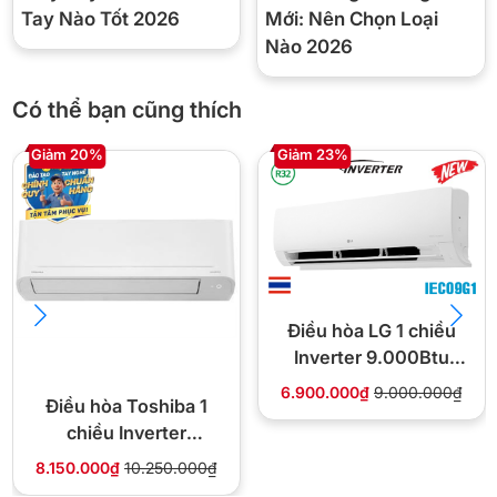
kế đơn giản với tông màu trắng truyền thống nhưng không kém
Tay Nào Tốt 2026
Mới: Nên Chọn Loại
phần sang trọng.
Máy có công suất 1 HP
phù hợp với không gian
Nào 2026
2
dưới 15m
như phòng khách, phòng ngủ,…
Có thể bạn cũng thích
Giảm 20%
Giảm 23%
Điều hòa LG 1 chiều
Inverter 9.000Btu
*Hình ảnh chỉ mang tính chất minh họa
IEC09G1
6.900.000₫
9.000.000₫
Nhìn chung, dàn lạnh Multi LG Inverter 1 HP AMNQ09GSJB0 vận
Điều hòa Toshiba 1
hành êm ái, tích hợp Wi-Fi tiện lợi và làm mát hiệu quả cho không
chiều Inverter
gian nhỏ.
9.000Btu RAS-
8.150.000₫
10.250.000₫
H10S5KCV2G-V