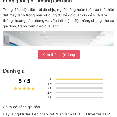
dụng quạt gió – không làm lạnh
Trong điều kiện tiết trời dễ chịu, người dùng hoàn toàn có thể thiết
đặt máy lạnh trong nhà sử dụng ở chế độ quạt gió để vừa làm
thông thoáng căn phòng và vừa tiết kiệm điện năng chung cho cả
gia đình, tránh cảm giác quá lạnh.
Xem thêm nội dung
Đánh giá
*Hình ảnh chỉ mang tính chất minh họa
Hẹn giờ bật tắt máy lạnh tiện lợi không cần phải
Chưa có đánh giá nào.
thức giấc để tắt máy lạnh
Hãy là người đầu tiên nhận xét “Dàn lạnh Multi LG Inverter 1 HP