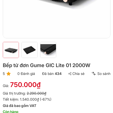
Bếp từ đơn Gume GIC Lite 01 2000W
5
0 Đánh giá
Đã bán
434
Chia sẻ
So sánh
750.000₫
Giá:
Giá thị trường:
2.290.000₫
Tiết kiệm: 1.540.000₫ (-67%)
Giá đã bao gồm VAT
Còn hàng