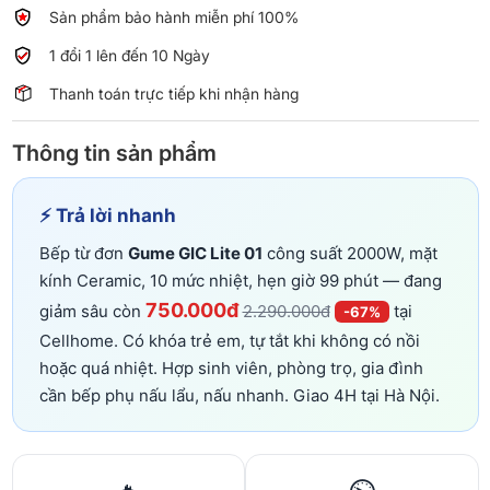
lượng
Sản phẩm bảo hành miễn phí 100%
1 đổi 1 lên đến 10 Ngày
Thanh toán trực tiếp khi nhận hàng
Thông tin sản phẩm
⚡ Trả lời nhanh
Bếp từ đơn
Gume GIC Lite 01
công suất 2000W, mặt
kính Ceramic, 10 mức nhiệt, hẹn giờ 99 phút — đang
750.000đ
giảm sâu còn
2.290.000đ
tại
-67%
Cellhome. Có khóa trẻ em, tự tắt khi không có nồi
hoặc quá nhiệt. Hợp sinh viên, phòng trọ, gia đình
cần bếp phụ nấu lẩu, nấu nhanh. Giao 4H tại Hà Nội.