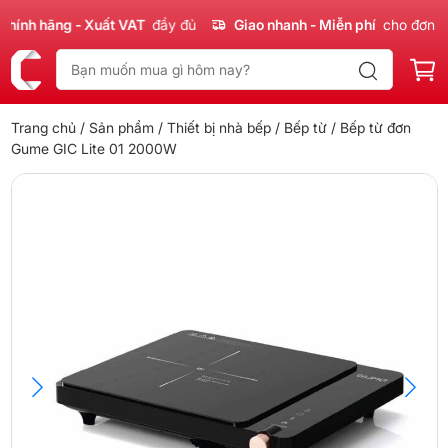
nh hãng - Xuất VAT
đầy đủ
Giao nhanh - Miễn phí
cho đơn 300
Trang chủ
/
Sản phẩm
/
Thiết bị nhà bếp
/
Bếp từ
/ Bếp từ đơn
Gume GIC Lite 01 2000W