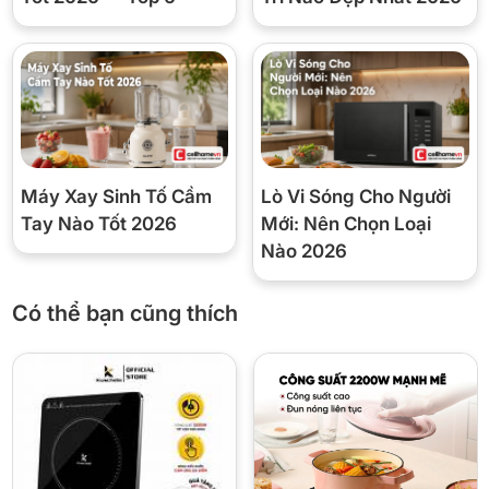
Kính Ceramic chịu nhiệt, dễ vệ
Mặt bếp
sinh
Cảm ứng, 10 mức nhiệt độ/công
Điều khiển
suất
Hẹn giờ
Đến 99 phút, tự tắt
Máy Xay Sinh Tố Cầm
Lò Vi Sóng Cho Người
Khóa trẻ em, tự tắt khi không có
Tay Nào Tốt 2026
Mới: Nên Chọn Loại
An toàn
nồi, chống quá nhiệt, quạt tản
Nào 2026
nhiệt
Có thể bạn cũng thích
🏪 Vì sao mua tại Cellhome
✅ Hàng chính hãng, đầy đủ hóa đơn VAT
⚡ Giao nhanh 4H nội thành Hà Nội, freeship đơn từ 300k
🔄 Đổi trả trong 10 ngày nếu lỗi nhà sản xuất