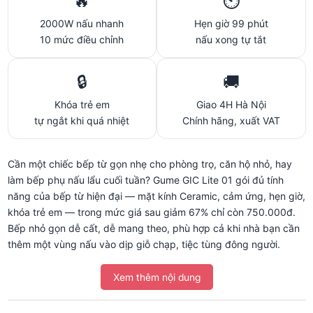
🔥
⏲️
2000W nấu nhanh
Hẹn giờ 99 phút
10 mức điều chỉnh
nấu xong tự tắt
🔒
🚚
Khóa trẻ em
Giao 4H Hà Nội
tự ngắt khi quá nhiệt
Chính hãng, xuất VAT
Cần một chiếc bếp từ gọn nhẹ cho phòng trọ, căn hộ nhỏ, hay
làm bếp phụ nấu lẩu cuối tuần? Gume GIC Lite 01 gói đủ tính
năng của bếp từ hiện đại — mặt kính Ceramic, cảm ứng, hẹn giờ,
khóa trẻ em — trong mức giá sau giảm 67% chỉ còn 750.000đ.
Bếp nhỏ gọn dễ cất, dễ mang theo, phù hợp cả khi nhà bạn cần
thêm một vùng nấu vào dịp giỗ chạp, tiệc tùng đông người.
Xem thêm nội dung
🍲 Bếp 2000W nấu lẩu, xào nấu hằng