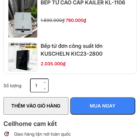
BẾP TỪ CAO CẤP KAILER KL-1106
1.690.000₫
790.000₫
Bếp từ đơn công suất lớn
KUSCHELN KIC23-2800
2.035.000₫
Bếp
Số lượng:
từ
đơn
Gume
THÊM VÀO GIỎ HÀNG
MUA NGAY
GIC
Lite
01
Cellhome cam kết
2000W
Giao hàng tận nơi toàn quốc
số