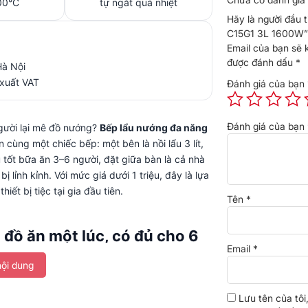
200°C
tự ngắt quá nhiệt
Hãy là người đầu 
C15G1 3L 1600W”
Email của bạn sẽ 
được đánh dấu
*
Hà Nội
 xuất VAT
Đánh giá của bạn
Đánh giá của bạn
người lại mê đồ nướng?
Bếp lẩu nướng đa năng
 cùng một chiếc bếp: một bên là nồi lẩu 3 lít,
 tốt bữa ăn 3–6 người, đặt giữa bàn là cả nhà
 lỉnh kỉnh. Với mức giá dưới 1 triệu, đây là lựa
iết bị tiệc tại gia đầu tiên.
Tên
*
đồ ăn một lúc, có đủ cho 6
Email
*
ội dung
g được 6–8 cánh gà cùng lúc hoặc chiên
Lưu tên của tôi
m 3–6 người mà không ai phải chờ lâu. Bề mặt