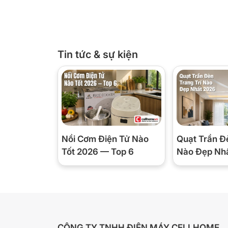
nướng kẻ sọc giúp dầu mỡ chảy xuống rãnh, miếng 
hơn hẳn so với chảo phẳng.
Ngăn lẩu bên cạnh dung tích 3 lít, thoải mái cho nồ
phủ lớp chống dính trên nền thép, nấu xong chỉ cần 
Tin tức & sự kiện
🎛️ Hai ngăn nấu hoạt động th
bên được không?
Được — đây chính là điểm tiện nhất của bếp. Ngăn 
chỉnh bằng nút gạt, hai bên hoạt động độc lập với
Nồi Cơm Điện Tử Nào
Quạt Trần Đ
bạn bật riêng ngăn lẩu; hôm nào chỉ nướng thì bật
Tốt 2026 — Top 6
Nào Đẹp Nh
toàn.
Nhiệt độ nấu tối đa 200°C đủ để áp chảo, nướng x
ngăn lẩu để giữ nhiệt và quan sát khi nấu, tay cầ
giúp di chuyển bếp khi còn ấm cũng đỡ lo bỏng tay
CÔNG TY TNHH ĐIỆN MÁY CELLHOME