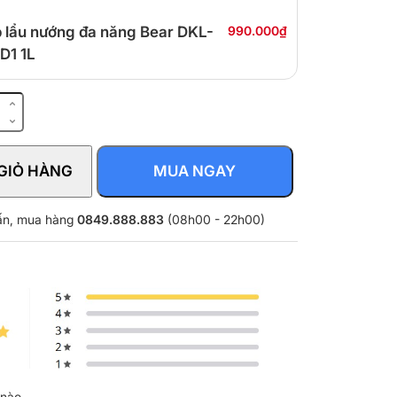
 lẩu nướng đa năng Bear DKL-
990.000₫
D1 1L
GIỎ HÀNG
MUA NGAY
vấn, mua hàng
0849.888.883
(08h00 - 22h00)
nào.