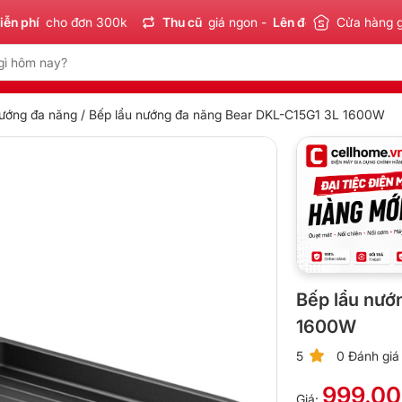
hí
cho đơn 300k
Thu cũ
giá ngon -
Lên đời
tiết kiệm
Cửa hàng 
Sản
nướng đa năng
/ Bếp lẩu nướng đa năng Bear DKL-C15G1 3L 1600W
Bếp lẩu nướ
1600W
5
0 Đánh giá
999.0
Giá: