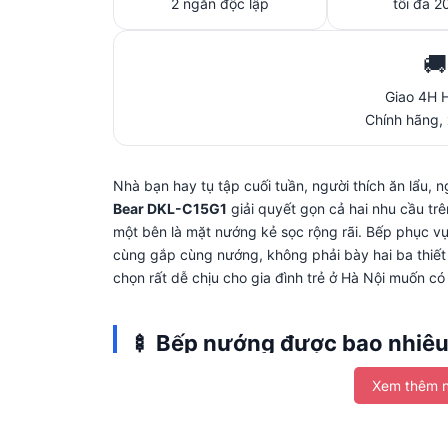
2 ngăn độc lập
tối đa 
🚚
Giao 4H 
Chính hãng,
Nhà bạn hay tụ tập cuối tuần, người thích ăn lẩu, 
Bear DKL-C15G1
giải quyết gọn cả hai nhu cầu trên
một bên là mặt nướng kẻ sọc rộng rãi. Bếp phục vụ
cùng gắp cùng nướng, không phải bày hai ba thiết bị
chọn rất dễ chịu cho gia đình trẻ ở Hà Nội muốn có th
🍢 Bếp nướng được bao nhiêu 
người không?
Xem thêm n
Mặt nướng của DKL-C15G1 có tiết diện rộng, nướn
nguyên con cá khoảng 0.8kg — đủ nhịp ăn cho nhó