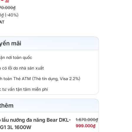
70.000₫
0₫ (-40%)
AT
yến mãi
tận nơi toàn quốc
 có lỗi do nhà sản xuất
nh toán Thẻ ATM (Thẻ tín dụng, Visa 2.2%)
c tư vấn tận tâm miễn phí
 thêm
 lẩu nướng đa năng Bear DKL-
1.670.000₫
999.000₫
G1 3L 1600W