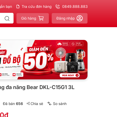
gần bạn
 phẩm
Chính hãng - Xuất VAT
Tra cứu đơn hàng
đầy đủ
0849.888.883
Giao nhanh - Miễn phí
ch
Giỏ hàng
Đăng nhập
ng đa năng Bear DKL-C15G1 3L
Đã bán
656
Chia sẻ
So sánh
00₫