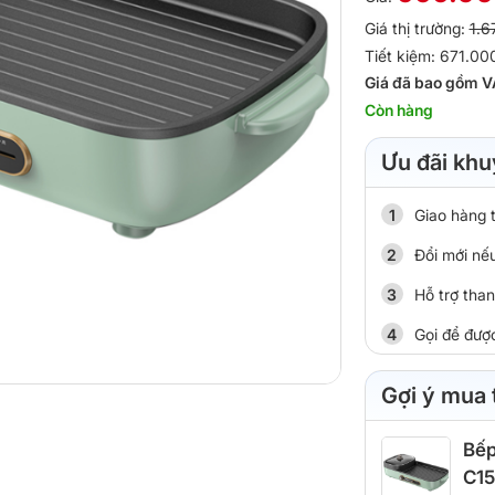
Giá thị trường:
1.6
Tiết kiệm: 671.00
Giá đã bao gồm V
Còn hàng
Ưu đãi khu
Giao hàng 
Đổi mới nếu
Hỗ trợ tha
Gọi để đượ
Gợi ý mua
Bếp
C15