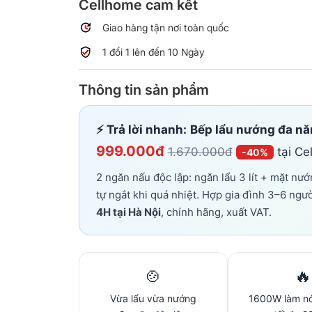
Cellhome cam kết
Giao hàng tận nơi toàn quốc
1 đổi 1 lên đến 10 Ngày
Thông tin sản phẩm
⚡ Trả lời nhanh:
Bếp lẩu nướng đa n
999.000đ
1.670.000đ
tại Ce
-40%
2 ngăn nấu độc lập: ngăn lẩu 3 lít + mặt nư
tự ngắt khi quá nhiệt. Hợp gia đình 3–6 ngườ
4H tại Hà Nội
, chính hãng, xuất VAT.
🍲
🔥
Vừa lẩu vừa nướng
1600W làm n