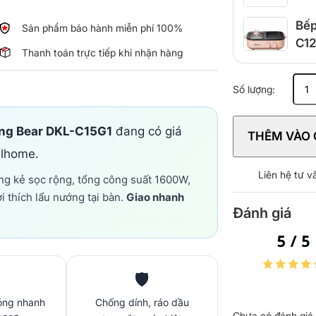
Bếp
Sản phẩm bảo hành miễn phí 100%
C12
Thanh toán trực tiếp khi nhận hàng
Bếp
Số lượng:
lẩu
nướng
đa
ăng Bear DKL-C15G1
đang có giá
THÊM VÀO 
năng
llhome.
Bear
DKL-
Liên hệ tư 
ớng kẻ sọc rộng, tổng công suất 1600W,
C15G1
i thích lẩu nướng tại bàn.
Giao nhanh
3L
Đánh giá
1600W
số
lượng
🛡️
óng nhanh
Chống dính, ráo dầu
Chưa có đánh giá 