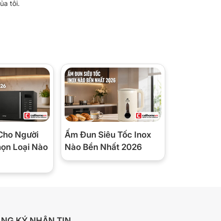
ủa tôi.
Cho Người
Ấm Đun Siêu Tốc Inox
họn Loại Nào
Nào Bền Nhất 2026
NG KÝ NHẬN TIN