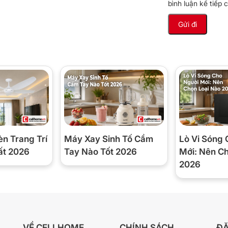
bình luận kế tiếp c
thịt ráo dầu, có vân nướng đẹp và đỡ ngán
i lẩu rau — thịt của cả nhà. Cả hai ngăn đều
đợi nguội rồi lau khăn ẩm là sạch.
ế nào, có dùng riêng từng
lẩu điều chỉnh nhiệt bằng nút vặn, khay nướng
 công suất 800W mỗi ngăn. Hôm nào chỉ ăn lẩu,
èn Trang Trí
Máy Xay Sinh Tố Cầm
Lò Vi Sóng 
 riêng khay nướng — vừa tiết kiệm điện vừa an
ất 2026
Tay Nào Tốt 2026
Mới: Nên C
2026
ém cạnh. Bếp có sẵn nắp kính trong suốt cho
m nắp cách nhiệt cùng 2 quai xách bên hông
.
VỀ CELLHOME
CHÍNH SÁCH
ĐĂ