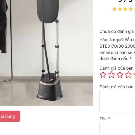
Chưa có đánh giá 
Hãy là người đầu t
STE3170/80 200
Email của bạn sẽ 
được đánh dấu
*
Đánh giá của bạn
Đánh giá của bạn
 hoạt trong từng chuyển động
ội dung
Tên
*