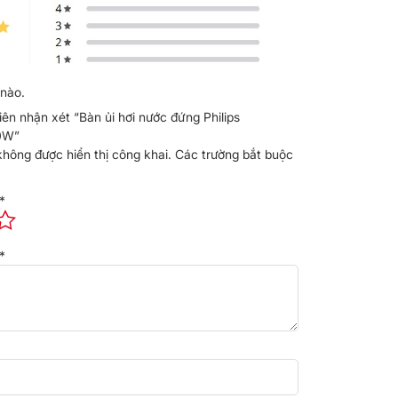
nào.
iên nhận xét “Bàn ủi hơi nước đứng Philips
0W”
không được hiển thị công khai.
Các trường bắt buộc
*
*