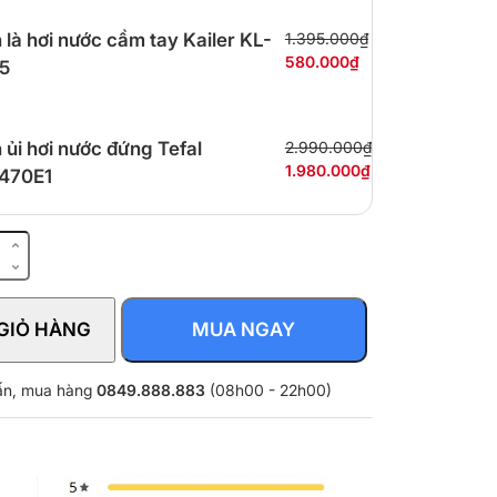
 là hơi nước cầm tay Kailer KL-
1.395.000₫
580.000₫
5
 ủi hơi nước đứng Tefal
2.990.000₫
1.980.000₫
470E1
GIỎ HÀNG
MUA NGAY
/80
vấn, mua hàng
0849.888.883
(08h00 - 22h00)