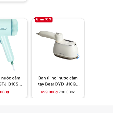
Giảm 10%
Giảm 29%
i nước cầm
Bàn ủi hơi nước cầm
Bàn là hơ
 GTJ-B10S1
tay Bear DYD-J10Q1
MI830 2-
00W
1050W
.000₫
629.000₫
700.000₫
980.000