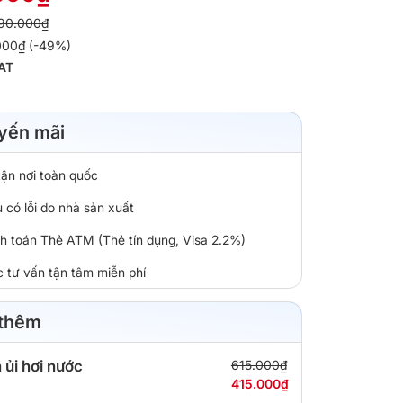
90.000₫
.000₫ (-49%)
AT
yến mãi
tận nơi toàn quốc
 có lỗi do nhà sản xuất
nh toán Thẻ ATM (Thẻ tín dụng, Visa 2.2%)
c tư vấn tận tâm miễn phí
 thêm
 ủi hơi nước
615.000₫
415.000₫