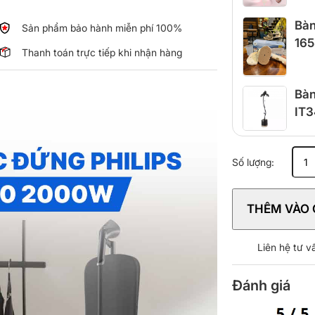
Bàn
Sản phẩm bảo hành miễn phí 100%
165
Thanh toán trực tiếp khi nhận hàng
Bàn
IT3
Bàn
Số lượng:
ủi
hơi
nước
THÊM VÀO 
đứng
Philips
STE3170
Liên hệ tư 
2000W
số
Đánh giá
lượng