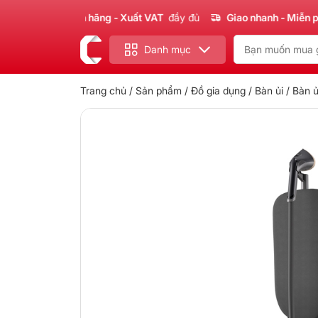
 phẩm
Chính hãng - Xuất VAT
đầy đủ
Giao nhanh - Miễn phí
ch
Danh mục
Trang chủ
/
Sản phẩm
/
Đồ gia dụng
/
Bàn ủi
/ Bàn ủ