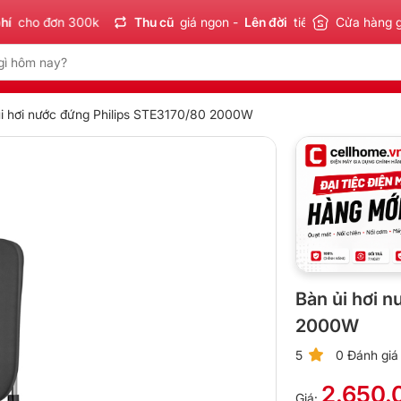
o đơn 300k
Thu cũ
giá ngon -
Lên đời
tiết kiệm
Cửa hàng 
Sản phẩm
i hơi nước đứng Philips STE3170/80 2000W
Bàn ủi hơi 
2000W
5
0 Đánh giá
2.650.
Giá: