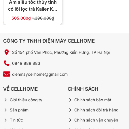
Ấm siêu tốc thủy tinh
389.000đ
💰 Giá:
— chính hãng, không qua trung gian
có lõi lọc trà Kailer KL-
268
505.000₫
1.390.000₫
📞 Gọi 0849.888.883
💬 Chat Zalo
CÔNG TY TNHH ĐIỆN MÁY CELLHOME
Số 154 phố Văn Phúc, Phường Kiến Hưng, TP Hà Nội
❓ Câu hỏi thường gặp
0849.888.883
dienmaycellhome@gmail.com
Ấm dùng được trên bếp từ không?
Không. Ấm siêu tốc dùng điện 220V cắm ổ riêng, không
VỀ CELLHOME
CHÍNH SÁCH
đặt lên bếp từ hay bếp gas. Đặt trên bàn và cắm ổ điện
thông thường là dùng được.
Giới thiệu công ty
Chính sách bảo mật
Sản phẩm
Chính sách đổi trả hàng
Nên dùng nước lọc hay nước máy?
Tin tức
Chính sách vận chuyển
Nên dùng nước lọc. Nước máy cứng (nhiều vôi) đun lâu