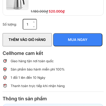
1.180.000₫
520.000₫
Ấm
Số lượng:
siêu
tốc
Morico
THÊM VÀO GIỎ HÀNG
MUA NGAY
SK550
số
lượng
Cellhome cam kết
Giao hàng tận nơi toàn quốc
Sản phẩm bảo hành miễn phí 100%
1 đổi 1 lên đến 10 Ngày
Thanh toán trực tiếp khi nhận hàng
Thông tin sản phẩm