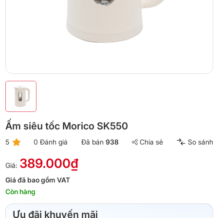
Ấm siêu tốc Morico SK550
5
0 Đánh giá
Đã bán
938
Chia sẻ
So sánh
389.000₫
Giá:
Giá đã bao gồm VAT
Còn hàng
Ưu đãi khuyến mãi