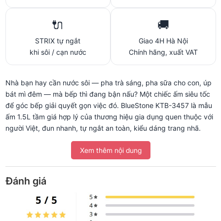
🔌
🚚
STRIX tự ngắt
Giao 4H Hà Nội
khi sôi / cạn nước
Chính hãng, xuất VAT
Nhà bạn hay cần nước sôi — pha trà sáng, pha sữa cho con, úp
bát mì đêm — mà bếp thì đang bận nấu? Một chiếc ấm siêu tốc
để góc bếp giải quyết gọn việc đó. BlueStone KTB-3457 là mẫu
ấm 1.5L tầm giá hợp lý của thương hiệu gia dụng quen thuộc với
người Việt, đun nhanh, tự ngắt an toàn, kiểu dáng trang nhã.
Đang giảm 42% còn 520.000đ, đây là lựa chọn dễ quyết cho cả
Xem thêm nội dung
nhà mới lẫn nhà cần thay ấm cũ.
Đánh giá
⏱️ Đun sôi mất bao lâu, có tốn điện
không?