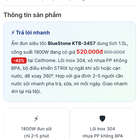
Thông tin sản phẩm
⚡ Trả lời nhanh
Ấm đun siêu tốc
BlueStone KTB-3457
dung tích 1.5L,
520.000đ
công suất 1800W đang có giá
899.000đ
tại Cellhome. Lõi inox 304, vỏ nhựa PP không
-42%
BPA, bộ điều khiển STRIX tự ngắt khi sôi hoặc cạn
nước, đế xoay 360°. Hợp với gia đình 2–5 người cần
nước sôi nhanh pha trà, sữa, mì mỗi ngày. Giao nhanh
4H tại Hà Nội.
⚡
🛡️
1800W đun sôi
Lõi inox 304
chỉ 2–5 phút
nhựa PP không BPA