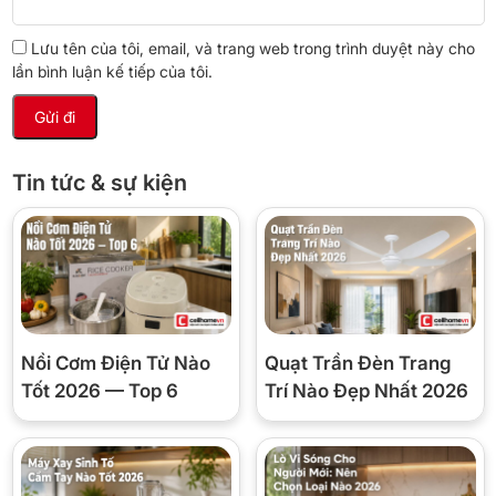
tiền?
Lưu tên của tôi, email, và trang web trong trình duyệt này cho
lần bình luận kế tiếp của tôi.
STRIX là bộ rơ-le nhiệt tiêu chuẩn quốc tế thường thấy ở các ấm
cao cấp: nước vừa sôi là ngắt điện ngay, lỡ đun cạn nước ấm
cũng tự ngắt để bảo vệ mâm nhiệt — hai lỗi hay gặp nhất khiến
ấm rẻ tiền nhanh hỏng. Đế nguồn rời xoay 360° giúp đặt ấm
Tin tức & sự kiện
hướng nào cũng khớp, nhấc ấm khỏi đế là an toàn tuyệt đối,
không dây vướng víu.
📋 Thông số kỹ thuật
Model
BlueStone KTB-3457
Nồi Cơm Điện Tử Nào
Quạt Trần Đèn Trang
Tốt 2026 — Top 6
Trí Nào Đẹp Nhất 2026
Dung tích
1.5 lít
Công suất
1800W
~2 phút cho 0,5L; 2–5 phút tùy