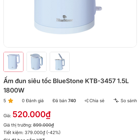
Ấm đun siêu tốc BlueStone KTB-3457 1.5L
1800W
5
0 Đánh giá
Đã bán
740
Chia sẻ
So sánh
520.000₫
Giá:
Giá thị trường:
899.000₫
Tiết kiệm: 379.000₫ (-42%)