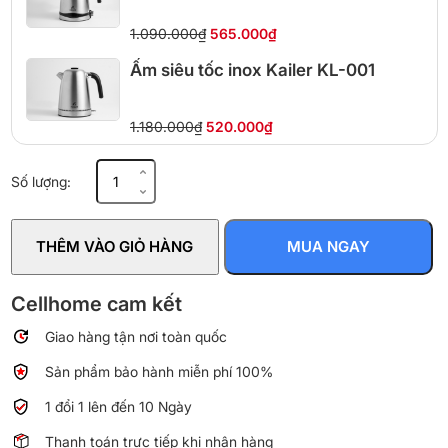
1.090.000₫
565.000₫
Ấm siêu tốc inox Kailer KL-001
1.180.000₫
520.000₫
Ấm
Số lượng:
đun
siêu
tốc
THÊM VÀO GIỎ HÀNG
MUA NGAY
BlueStone
KTB-
3457
Cellhome cam kết
1.5L
Giao hàng tận nơi toàn quốc
1800W
số
Sản phẩm bảo hành miễn phí 100%
lượng
1 đổi 1 lên đến 10 Ngày
Thanh toán trực tiếp khi nhận hàng